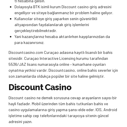
tl hesabına gelsin.
Dolayısıyla BTK isimli kurum Discount casino giriş adresini
engelliyor ve siteye bağlanmanız bir problem haline geliyor.
Kullanıcılar siteye giriş yaparken senin güvenirlikli
altyapısından faydalanılarak giriş işlemlerini
gerçekleştirebilmektedir.
Yani kazançlarınız hesaba aktarılırken kayıplarınızdan da
para kazanırsınız.
Discountcasino.com Curaçao adasına kayıtlı lisanslı bir bahis
sitesidir. Curaçao Interactive Licensing kurumu tarafından
5536/JAZ lisans numarasıyla online – kumarhane oyunları
oynatma yetkisi vardır. Discountcasino, online bahis severler için
son zamanlarda oldukça popüler bir site haline gelmiştir.
Discount Casino
Discount casino ne demek sorusuna cevap arayanların sayısı bir
hayli fazladır. Mobil üzerinden tüm bahis tutkunları bahis ve
casino uygulamalarına giriş yapma şansı elde eder. IOS, Android
işletime sahip cep telefonlarındaki tarayıcıya sitenin güncel
adresini yazın.