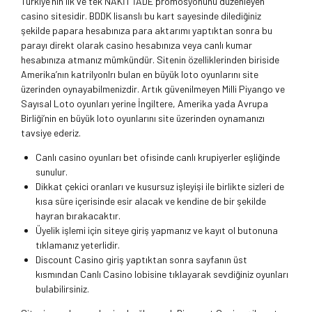
Türkiye’nin ilk ve tek NAKİT İADE promosyonunu düzenleyen
casino sitesidir. BDDK lisanslı bu kart sayesinde dilediğiniz
şekilde papara hesabınıza para aktarımı yaptıktan sonra bu
parayı direkt olarak casino hesabınıza veya canlı kumar
hesabınıza atmanız mümkündür. Sitenin özelliklerinden biriside
Amerika’nın katrilyonlrı bulan en büyük loto oyunlarını site
üzerinden oynayabilmenizdir. Artık güvenilmeyen Milli Piyango ve
Sayısal Loto oyunları yerine İngiltere, Amerika yada Avrupa
Birliği’nin en büyük loto oyunlarını site üzerinden oynamanızı
tavsiye ederiz.
Canlı casino oyunları bet ofisinde canlı krupiyerler eşliğinde
sunulur.
Dikkat çekici oranları ve kusursuz işleyişi ile birlikte sizleri de
kısa süre içerisinde esir alacak ve kendine de bir şekilde
hayran bırakacaktır.
Üyelik işlemi için siteye giriş yapmanız ve kayıt ol butonuna
tıklamanız yeterlidir.
Discount Casino giriş yaptıktan sonra sayfanın üst
kısmından Canlı Casino lobisine tıklayarak sevdiğiniz oyunları
bulabilirsiniz.