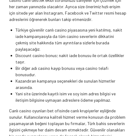
casino canlı destek ekibi sorununuzu saniyeler için çözmek için
her zaman yanınızda olacaktır. Ayrıca size önerimiz hızlı erişim
için sitede yer alan Instagram, Facebook ve Twitter resmi hesap
adreslerini öğrenerek bunları takip etmenizdir.
Türkiye güvenilir canlı casino piyasasına yeni katılmış, nakit
iade kampanyasıyla da tüm casino severlerin dikkatini
çekmiş site hakkında tüm ayrıntılara sizlerle burada
paylaşacağız.
Discount casino bonus; nakit iade bonusu ile ortak özellikler
taşır.
Bir diğer adı casino kayıp bonusu veya casino telafi
bonusudur.
Kazandıran kampanya seçenekleri de sunulan hizmetler
arasında.
Yani site üzerinde kayıtlı isim ve soy isim adres bilgisi ve
iletişim bilgisine uymayan adreslere ödeme yapılmaz.
Canlı casino oyunları bet ofisinde canlı krupiyerler eşliğinde
sunulur. Kullanıcılarına kaliteli hizmet verme konusun da problem
yaşamayarak beğeni toplayan bu firmalar, Türk bahis severlerin
ilgisini çekmeye her daim devam etmektedir. Güvenilir olanakları