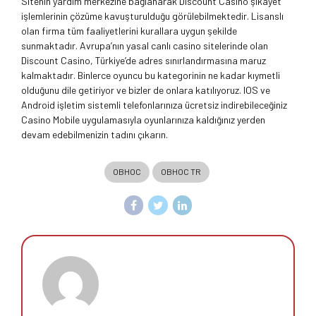
Sitenin yardım merkezine bağlanarak Discount Casino şikayet
işlemlerinin çözüme kavuşturulduğu görülebilmektedir. Lisanslı
olan firma tüm faaliyetlerini kurallara uygun şekilde
sunmaktadır. Avrupa’nın yasal canlı casino sitelerinde olan
Discount Casino, Türkiye’de adres sınırlandırmasına maruz
kalmaktadır. Binlerce oyuncu bu kategorinin ne kadar kıymetli
olduğunu dile getiriyor ve bizler de onlara katılıyoruz. IOS ve
Android işletim sistemli telefonlarınıza ücretsiz indirebileceğiniz
Casino Mobile uygulamasıyla oyunlarınıza kaldığınız yerden
devam edebilmenizin tadını çıkarın.
OBHOC
OBHOC TR