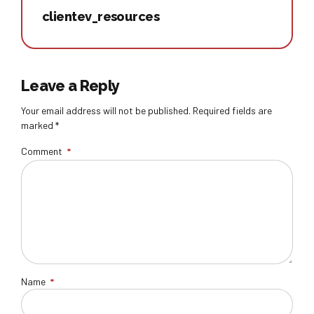
clientev_resources
Leave a Reply
Your email address will not be published. Required fields are
marked *
Comment
*
Name
*