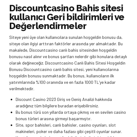
Discountcasino Bahis sitesi
kullanıcı Geri bildirimleri ve
Değerlendirmeler
Siteye yeni üye olan kullanıcılara sunulan hoşgeldin bonusu da,
siteye olan ilgiyi arttıran faktörler arasında yer almaktadır. Bu
makalede, Discountcasino canlı bahis sitesinden hoşgeldin
bonusu nasıl alınır ve bonus şartları nelerdir gibi konulara detaylı
olarak değineceğiz. Discountcasino Canlı Bahis Sitesi Hoşgeldin
Bonusu Discountcasino canlı bahis sitesi, yeni kullanıcılarına
hoşgeldin bonusu sunmaktadır. Bu bonus, kullanıcıların ilk
yatırımlarında %100 oranında ve en fazla 1000 TL’ye kadar
verilmektedir.
Discount Casino 2023 Giriş ve Geniş Analizi hakkında
aradığınız tüm bilgilere buradan erişebilirsiniz.
Bu bonus türü son yıllarda ortaya çıkmış ve en sevilen casino
bonus türleri arasına girmeyi başarmıştır.
Site, spor bahisleri, canlı bahisler, casino oyunları, slot
makineleri, poker ve daha fazlası gibi çeşitli oyunlar sunar.