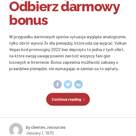
Odbierz darmowy
bonus
W przypadku darmowych spinów sytuacja wygląda analogicznie,
tylko obrót wynosi 3x dla pieniędzy, które uda się wygrać. Vulkan
Vegas kod promocyjny 2022 bez depozytu to jedna z tych ofert,
na które swoją uwagę powinni zwrócić wszyscy fani gier
losowych w Internecie. Bonus zapewnia możliwość zabawy o
prawdziwe pieniądze, nie wymagając w zamian za to wpłaty...
Continue reading
by clientev_resources
January 1, 1970