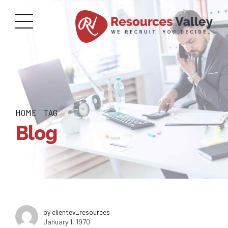
HOME
TAG
Blog
by clientev_resources
January 1, 1970