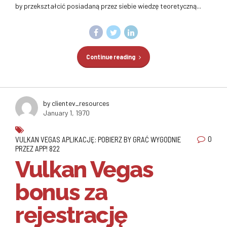
by przekształcić posiadaną przez siebie wiedzę teoretyczną...
Continue reading
by clientev_resources
January 1, 1970
0
VULKAN VEGAS APLIKACJĘ: POBIERZ BY GRAĆ WYGODNIE
PRZEZ APP! 822
Vulkan Vegas
bonus za
rejestrację