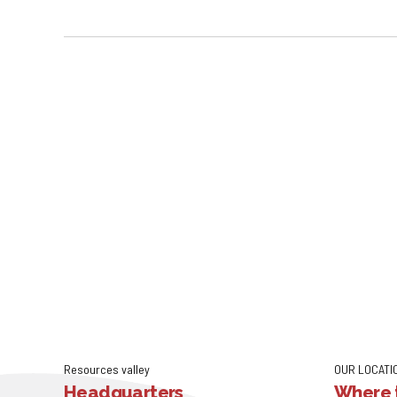
Resources valley
OUR LOCATI
Headquarters
Where t