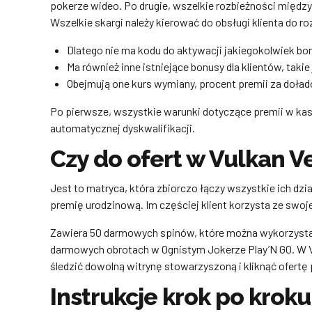
pokerze wideo. Po drugie, wszelkie rozbieżności międz
Wszelkie skargi należy kierować do obsługi klienta do ro
Dlatego nie ma kodu do aktywacji jakiegokolwiek b
Ma również inne istniejące bonusy dla klientów, taki
Obejmują one kurs wymiany, procent premii za doład
Po pierwsze, wszystkie warunki dotyczące premii w kas
automatycznej dyskwalifikacji.
Czy do ofert w Vulkan 
Jest to matryca, która zbiorczo łączy wszystkie ich dzi
premię urodzinową. Im częściej klient korzysta ze swo
Zawiera 50 darmowych spinów, które można wykorzystać 
darmowych obrotach w Ognistym Jokerze Play’N GO. W V
śledzić dowolną witrynę stowarzyszoną i kliknąć ofertę 
Instrukcje krok po krok