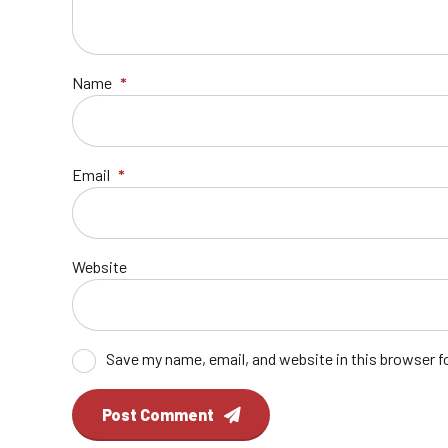
Name
*
Email
*
Website
Save my name, email, and website in this browser f
Post Comment