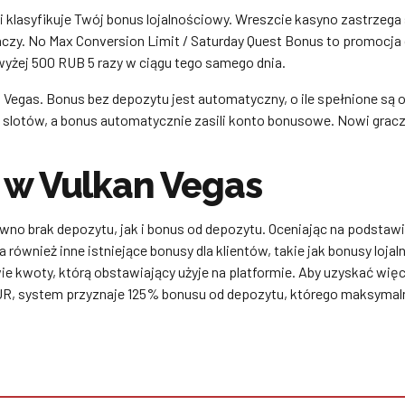
lei klasyfikuje Twój bonus lojalnościowy. Wreszcie kasyno zastrzeg
aczy. No Max Conversion Limit / Saturday Quest Bonus to promocja 
wyżej 500 RUB 5 razy w ciągu tego samego dnia.
an Vegas. Bonus bez depozytu jest automatyczny, o ile spełnione s
slotów, a bonus automatycznie zasili konto bonusowe. Nowi gracz
 w Vulkan Vegas
no brak depozytu, jak i bonus od depozytu. Oceniając na podstaw
 również inne istniejące bonusy dla klientów, takie jak bonusy lo
 kwoty, którą obstawiający użyje na platformie. Aby uzyskać więcej
 EUR, system przyznaje 125% bonusu od depozytu, którego maksym