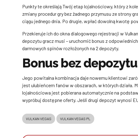
Punkty te określają Twój etap lojalnościowy, który z ko
zmiany procedur gry bez żadnego przymusu ze strony gr
ciągu jednego dnia. Po drugie, wpłać dowolną kwotę po
Przekieruje ich do okna dialogowego rejestracji w Vulk
depozytu gracz musi – uruchomić bonus z odpowiednich 
darmowych spinów rozłożonych na 2 depozyty.
Bonus bez depozytu
Jego powitalna kombinacja daje nowemu klientowi zarów
jest ulubieńcem fanów w obszarach, w których działa. Ma
lojalnościowa jest pobierana automatycznie na podstawie
wypróbuj dostępne oferty. Jeśli drugi depozyt wynosi
VULKAN VEGAS
VULKAN VEGAS PL