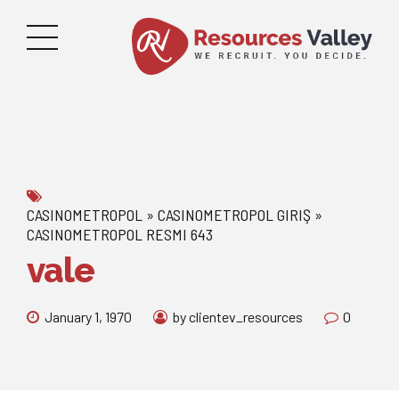
CASINOMETROPOL » CASINOMETROPOL GIRIŞ »
CASINOMETROPOL RESMI 643
vale
January 1, 1970
by clientev_resources
0