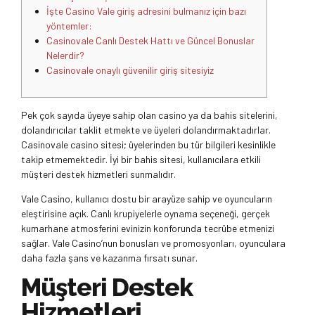
İşte Casino Vale giriş adresini bulmanız için bazı
yöntemler:
Casinovale Canlı Destek Hattı ve Güncel Bonuslar
Nelerdir?
Casinovale onaylı güvenilir giriş sitesiyiz
Pek çok sayıda üyeye sahip olan casino ya da bahis sitelerini,
dolandırıcılar taklit etmekte ve üyeleri dolandırmaktadırlar.
Casinovale casino sitesi; üyelerinden bu tür bilgileri kesinlikle
takip etmemektedir. İyi bir bahis sitesi, kullanıcılara etkili
müşteri destek hizmetleri sunmalıdır.
Vale Casino, kullanıcı dostu bir arayüze sahip ve oyuncuların
eleştirisine açık. Canlı krupiyelerle oynama seçeneği, gerçek
kumarhane atmosferini evinizin konforunda tecrübe etmenizi
sağlar. Vale Casino’nun bonusları ve promosyonları, oyunculara
daha fazla şans ve kazanma fırsatı sunar.
Müşteri Destek
Hizmetleri