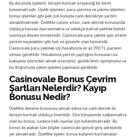
Bu durumda üyelerin, iletişim kurmak isteyeceği bir birim
bulunmaktadır. Üyelik işlemleri, para yatırma ve çekme işlemleri,
bonus işlemleri gibi pek çok konuda canlı destekten yardım
alınabilmektedir. Özellikle casino sitesi, canlı destek konusunda
oldukça hassas davranmakta ve oldukça kaliteli şekilde hizmet
sunmaya devam etmektedir. Casinovale para çekme aynı sitenin
yatırım seçenekleri gibi hızlı ve güvenilir olan hizmetidir.
Casinovale para çekmek için hesabınıza en az 200 TL paranın
olması gereklidir. Hesabınıza yatırım yaptığınız bonusları ise
bakiyeniz üzerinden almak isterseniz, günlük limiti aşmamanız ve
bu doğrultuda çekim işlemini yapmanız gereklidir.
Casinovale Bonus Çevrim
Şartları Nelerdir? Kayıp
Bonusu Nedir?
Özellikle deneme bonusunu almak adına ise canlı destek ile
iletişim kurmak oldukça önemlidir. Site bünyesinde sağlanmakta
olan bu bonus, sadece belli oyunlar için kullanılmaktadır. Bu
bonus ile alakalı tüm bilgiler casinovale güncel giriş adresinde
yer almaktadır. Özellikle üyeler; bonus kullanım kısıtlamaları