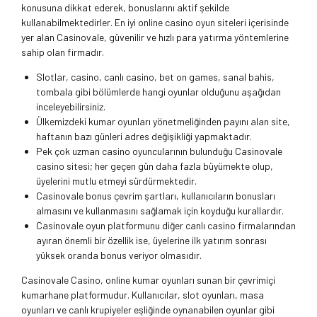
konusuna dikkat ederek, bonuslarını aktif şekilde
kullanabilmektedirler. En iyi online casino oyun siteleri içerisinde
yer alan Casinovale, güvenilir ve hızlı para yatırma yöntemlerine
sahip olan firmadır.
Slotlar, casino, canlı casino, bet on games, sanal bahis,
tombala gibi bölümlerde hangi oyunlar olduğunu aşağıdan
inceleyebilirsiniz.
Ülkemizdeki kumar oyunları yönetmeliğinden payını alan site,
haftanın bazı günleri adres değişikliği yapmaktadır.
Pek çok uzman casino oyuncularının bulunduğu Casinovale
casino sitesi; her geçen gün daha fazla büyümekte olup,
üyelerini mutlu etmeyi sürdürmektedir.
Casinovale bonus çevrim şartları, kullanıcıların bonusları
almasını ve kullanmasını sağlamak için koyduğu kurallardır.
Casinovale oyun platformunu diğer canlı casino firmalarından
ayıran önemli bir özellik ise, üyelerine ilk yatırım sonrası
yüksek oranda bonus veriyor olmasıdır.
Casinovale Casino, online kumar oyunları sunan bir çevrimiçi
kumarhane platformudur. Kullanıcılar, slot oyunları, masa
oyunları ve canlı krupiyeler eşliğinde oynanabilen oyunlar gibi