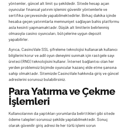
yöntemler, güncel alt limit şu şekildedir. Sitede hesap açan
oyuncular finansal yatırım işlemini güvenilir yöntemlerle ve
sertifika çerçevesinde yapabilmektedirler. Birkaç dakika içinde
hesaba geçen yatırımlarla memnuniyet sağlayan bahis platformu
asla kesinti yapmamaktadır. Düşük alt limitlerin belirlenmiş
olmasıyla casino oyuncuları, bütçelerine uygun depozit
yapabilirler.
Ayrıca, CasinoVale SSL şifreleme teknolojisi kullanarak kullanıcı
bilgilerini korur ve adil oyun deneyimi sunmak için rastgele sayı
üreteci (RNG) teknolojisini kullanır. İnternet bağlantısı olan her
yerden problemsiz biçimde oyuncular kazanç elde etme şansına
sahip olmaktadır. Sitemizde CasinoVale hakkında giriş ve güncel
adreslerini sorunsuz bulabilirsiniz.
Para Yatırma ve Çekme
İşlemleri
Kullanıcılarının da yaptıkları yorumlarda belirttikleri gibi sitede
ödeme talepleri sorunsuz şekilde yapılabilmektedir. Sonuç
olarak güvenilir giriş adresi ile her türlü işlemi sorun