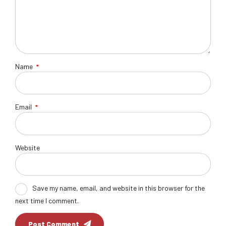
Name
*
Email
*
Website
Save my name, email, and website in this browser for the
next time I comment.
Post Comment