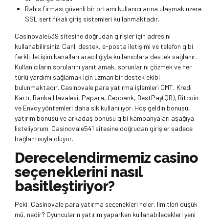
Bahis firması güvenli bir ortamı kullanıcılarına ulaşmak üzere
SSL sertifikalı giriş sistemleri kullanmaktadır.
Casinovale539 sitesine doğrudan girişler için adresini
kullanabilirsiniz. Canlı destek, e-posta iletişimi ve telefon gibi
farklı iletişim kanalları aracılığıyla kullanıcılara destek sağlanır.
Kullanıcıların sorularını yanıtlamak, sorunlarını çözmek ve her
türlü yardımı sağlamak için uzman bir destek ekibi
bulunmaktadır. Casinovale para yatırma işlemleri CMT, Kredi
Kartı, Banka Havalesi, Papara, Cepbank, BestPay(QR), Bitcoin
ve Envoy yöntemleri daha sık kullanılıyor. Hoş geldin bonusu,
yatırım bonusu ve arkadaş bonusu gibi kampanyaları aşağıya
listeliyorum. Casinovale541 sitesine doğrudan girişler sadece
bağlantısıyla oluyor.
Derecelendirmemiz casino
seçeneklerini nasıl
basitleştiriyor?
Peki, Casinovale para yatırma seçenekleri neler, limitleri düşük
mü, nedir? Oyuncuların yatırım yaparken kullanabilecekleri yeni