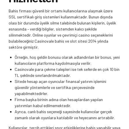
Bahis firması güvenli bir ortamı kullanıcılarına ulaşmak üzere
SSL sertifikalı giriş sistemleri kullanmaktadır. Bunun dışında
olası bir durumda üyelik silme talebinde bulunan kişilerin, üyelik
esnasında – verdiği bilgiler, sistemden kalıcı şekilde
silinmektedir. Online oyunlar ve çevrimiçi casino seçeneklerini
bulabileceğiniz Casinovale bahis ve slot sitesi 2014 yılında
sektöre girmiştir.
Örneğin, hoş geldin bonusu olarak adlandırılan bir bonus, yeni
kullanıcıların platforma kaydolmasıyla verilir.
Casinovale para çekme talepleri ise tek seferde en çok 10 bin
TL şeklinde sınırlandırılmaktadır.
Sitede hesap açan oyuncular finansal yatırım işlemini
güvenilir yöntemlerle ve sertifika çerçevesinde
yapabilmektedirler.
Firma başka birinin adına olan hesaplardan yapılan
yatırımları kabul edilmemektedir.
Ayrıca, canlı bahis seçeneği sayesinde kullanıcılar gerçek
zamanlı olarak oyunlara katılabilir ve heyecanını artırabilir.
Kullanıcılar, tercih ettikleri spor etkinliklerine bahis yapabilir veya