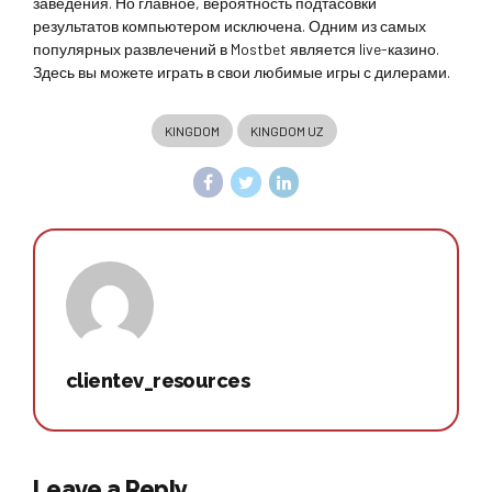
заведения. Но главное, вероятность подтасовки
результатов компьютером исключена. Одним из самых
популярных развлечений в Mostbet является live-казино.
Здесь вы можете играть в свои любимые игры с дилерами.
KINGDOM
KINGDOM UZ
clientev_resources
Leave a Reply