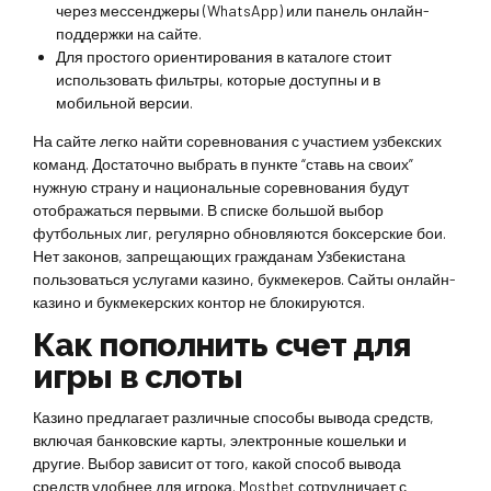
через мессенджеры (WhatsApp) или панель онлайн-
поддержки на сайте.
Для простого ориентирования в каталоге стоит
использовать фильтры, которые доступны и в
мобильной версии.
На сайте легко найти соревнования с участием узбекских
команд. Достаточно выбрать в пункте “ставь на своих”
нужную страну и национальные соревнования будут
отображаться первыми. В списке большой выбор
футбольных лиг, регулярно обновляются боксерские бои.
Нет законов, запрещающих гражданам Узбекистана
пользоваться услугами казино, букмекеров. Сайты онлайн-
казино и букмекерских контор не блокируются.
Как пополнить счет для
игры в слоты
Казино предлагает различные способы вывода средств,
включая банковские карты, электронные кошельки и
другие. Выбор зависит от того, какой способ вывода
средств удобнее для игрока. Mostbet сотрудничает с