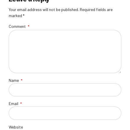
Your email address will not be published. Required fields are
marked *
Comment
*
Name
*
Email
*
Website