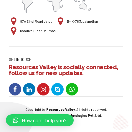
87A Sirsi Road Jaipur
B-IX-763, Jalandhar
Kandivali East , Mumbai
GET IN TOUCH
Resources Valley is socially connected,
follow us for new updates.
Copyright by
Resources Valley
. All rights reserved.
Powered By:
W3care Technologies Pvt. Ltd.
How can I help you?