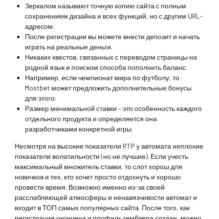
Зеркалом называют точную копию сайта с полным
сохранением дизайна и всех функций, но с другим URL-
адресом.
После регистрации вы можете внести депозит и начать
играть на реальные деньги.
Никаких квестов, связанных с переводом страницы на
родной язык и поиском способа пополнить баланс.
Например, если чемпионат мира по футболу, то
Mostbet может предложить дополнительные бонусы
для этого.
Размер минимальной ставки – это особенность каждого
отдельного продукта и определяется она
разработчиками конкретной игры.
Несмотря на высокие показатели RTP у автомата неплохие
показатели волатильности (но не лучшие). Если учесть
максимальный множитель ставки, то слот хорош для
новичков и тех, кто хочет просто отдохнуть и хорошо
провести время. Возможно именно из-за своей
расслабляющей атмосферы и ненавязчивости автомат и
входит в ТОП самых популярных сайта. После того, как
регистрация окончена и профиль гемблера создан, можно