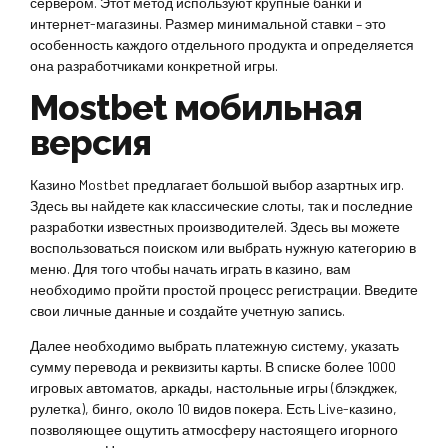
сервером. Этот метод используют крупные банки и
интернет-магазины. Размер минимальной ставки – это
особенность каждого отдельного продукта и определяется
она разработчиками конкретной игры.
Mostbet мобильная
версия
Казино Mostbet предлагает большой выбор азартных игр.
Здесь вы найдете как классические слоты, так и последние
разработки известных производителей. Здесь вы можете
воспользоваться поиском или выбрать нужную категорию в
меню. Для того чтобы начать играть в казино, вам
необходимо пройти простой процесс регистрации. Введите
свои личные данные и создайте учетную запись.
Далее необходимо выбрать платежную систему, указать
сумму перевода и реквизиты карты. В списке более 1000
игровых автоматов, аркады, настольные игры (блэкджек,
рулетка), бинго, около 10 видов покера. Есть Live-казино,
позволяющее ощутить атмосферу настоящего игорного