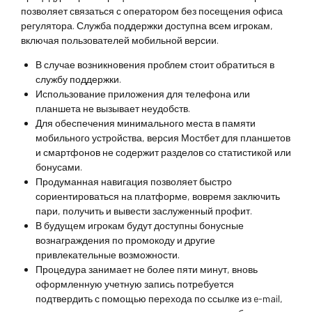
позволяет связаться с оператором без посещения офиса
регулятора. Служба поддержки доступна всем игрокам,
включая пользователей мобильной версии.
В случае возникновения проблем стоит обратиться в
службу поддержки.
Использование приложения для телефона или
планшета не вызывает неудобств.
Для обеспечения минимального места в памяти
мобильного устройства, версия Мостбет для планшетов
и смартфонов не содержит разделов со статистикой или
бонусами.
Продуманная навигация позволяет быстро
сориентироваться на платформе, вовремя заключить
пари, получить и вывести заслуженный профит.
В будущем игрокам будут доступны бонусные
вознаграждения по промокоду и другие
привлекательные возможности.
Процедура занимает не более пяти минут, вновь
оформленную учетную запись потребуется
подтвердить с помощью перехода по ссылке из e-mail,