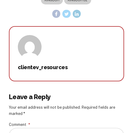
clientev_resources
Leave a Reply
Your email address will not be published. Required fields are
marked *
Comment
*