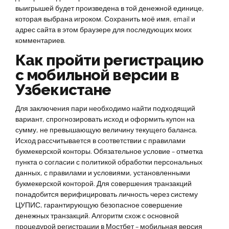
выигрышей будет произведена в той денежной единице,
которая выбрана игроком. Сохранить моё имя, email и
адрес сайта в этом браузере для последующих моих
комментариев.
Как пройти регистрацию
с мобильной версии в
Узбекистане
Для заключения пари необходимо найти подходящий
вариант, спрогнозировать исход и оформить купон на
сумму, не превышающую величину текущего баланса.
Исход рассчитывается в соответствии с правилами
букмекерской конторы. Обязательное условие – отметка
пункта о согласии с политикой обработки персональных
данных, с правилами и условиями, установленными
букмекерской конторой. Для совершения транзакций
понадобится верифицировать личность через систему
ЦУПИС, гарантирующую безопасное совершение
денежных транзакций. Алгоритм схож с основной
процедурой регистрации в Мостбет – мобильная версия