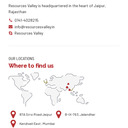
Resources Valley is headquartered in the heart of Jaipur,
Rajasthan
0141-4028215
info@resourcesvalley.in
Resources Valley
OUR LOCATIONS
Where to find us
87A Sirsi Road Jaipur
B-IX-763, Jalandhar
Kandivali East , Mumbai