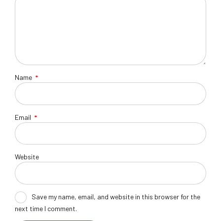
Name
*
Email
*
Website
Save my name, email, and website in this browser for the
next time I comment.