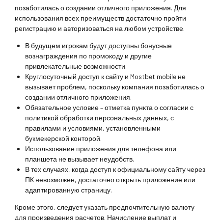
позаботилась о создании отличного приложения. Для
использования всех преимуществ достаточно пройти
регистрацию и авторизоваться на любом устройстве.
В будущем игрокам будут доступны бонусные
вознаграждения по промокоду и другие
привлекательные возможности.
Круглосуточный доступ к сайту и Mostbet mobile не
вызывает проблем, поскольку компания позаботилась о
создании отличного приложения.
Обязательное условие – отметка пункта о согласии с
политикой обработки персональных данных, с
правилами и условиями, установленными
букмекерской конторой.
Использование приложения для телефона или
планшета не вызывает неудобств.
В тех случаях, когда доступ к официальному сайту через
ПК невозможен, достаточно открыть приложение или
адаптированную страницу.
Кроме этого, следует указать предпочтительную валюту
для произведения расчетов. Начисление выплат и