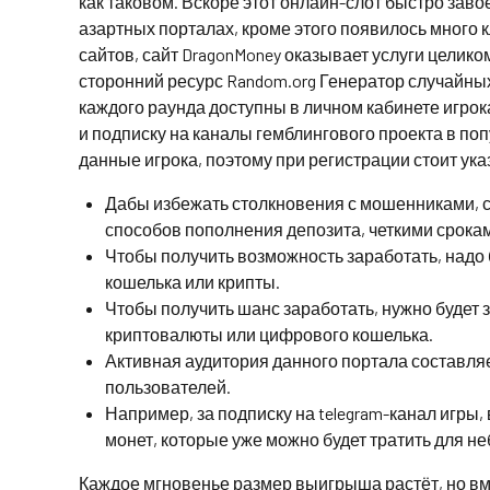
как таковом. Вскоре этот онлайн-слот быстро заво
азартных порталах, кроме этого появилось много к
сайтов, сайт DragonMoney оказывает услуги целик
сторонний ресурс Random.org Генератор случайны
каждого раунда доступны в личном кабинете игрок
и подписку на каналы гемблингового проекта в п
данные игрока, поэтому при регистрации стоит ук
Дабы избежать столкновения с мошенниками, 
способов пополнения депозита, четкими срока
Чтобы получить возможность заработать, надо 
кошелька или крипты.
Чтобы получить шанс заработать, нужно будет з
криптовалюты или цифрового кошелька.
Активная аудитория данного портала составляе
пользователей.
Например, за подписку на telegram-канал игры
монет, которые уже можно будет тратить для 
Каждое мгновенье размер выигрыша растёт, но вмес