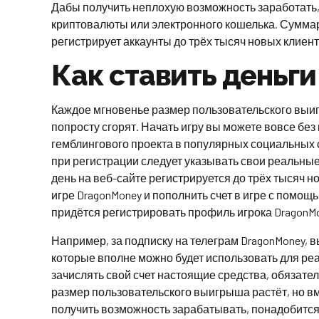
Дабы получить неплохую возможность заработать, 
криптовалюты или электронного кошелька. Суммар
регистрирует аккаунты до трёх тысяч новых клиент
Как ставить деньги
Каждое мгновенье размер пользовательского выигр
попросту сгорят. Начать игру вы можете вовсе бе
гемблингового проекта в популярных социальных 
при регистрации следует указывать свои реальны
день на веб-сайте регистрируется до трёх тысяч 
игре DragonMoney и пополнить счет в игре с помощ
придётся регистрировать профиль игрока DragonMo
Например, за подписку на телеграм DragonMoney, в
которые вполне можно будет использовать для ре
зачислять свой счет настоящие средства, обязате
размер пользовательского выигрыша растёт, но вме
получить возможность зарабатывать, понадобится 