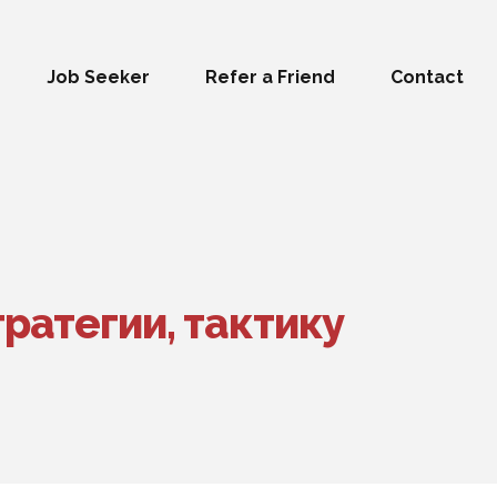
Job Seeker
Refer a Friend
Contact
ратегии, тактику