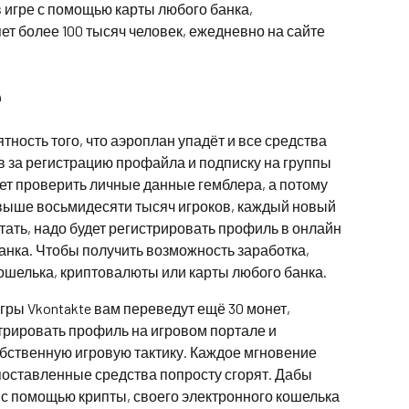
в игре с помощью карты любого банка,
т более 100 тысяч человек, ежедневно на сайте
е
ность того, что аэроплан упадёт и все средства
ов за регистрацию профайла и подписку на группы
ет проверить личные данные гемблера, а потому
свыше восьмидесяти тысяч игроков, каждый новый
тать, надо будет регистрировать профиль в онлайн
банка. Чтобы получить возможность заработка,
кошелька, криптовалюты или карты любого банка.
гры Vkontakte вам переведут ещё 30 монет,
трировать профиль на игровом портале и
обственную игровую тактику. Каждое мгновение
 поставленные средства попросту сгорят. Дабы
 с помощью крипты, своего электронного кошелька