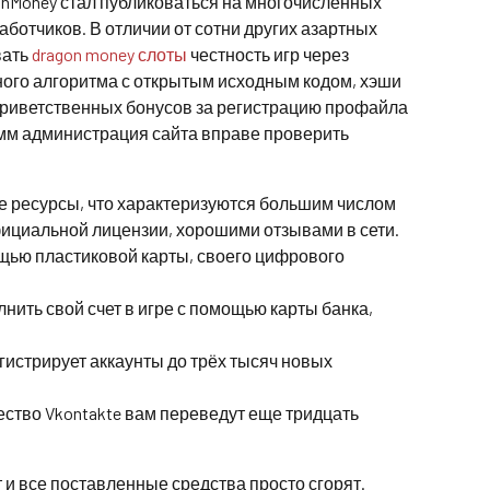
gonMoney стал публиковаться на многочисленных
аботчиков. В отличии от сотни других азартных
вать
dragon money слоты
честность игр через
ного алгоритма с открытым исходным кодом, хэши
у приветственных бонусов за регистрацию профайла
умм администрация сайта вправе проверить
 ресурсы, что характеризуются большим числом
фициальной лицензии, хорошими отзывами в сети.
мощью пластиковой карты, своего цифрового
нить свой счет в игре с помощью карты банка,
гистрирует аккаунты до трёх тысяч новых
ество Vkontakte вам переведут еще тридцать
 и все поставленные средства просто сгорят.