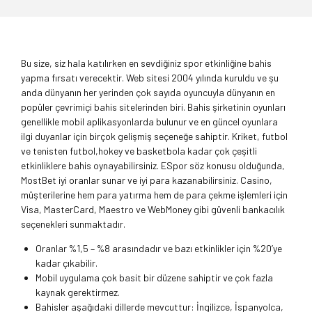
Bu size, siz hala katılırken en sevdiğiniz spor etkinliğine bahis
yapma fırsatı verecektir. Web sitesi 2004 yılında kuruldu ve şu
anda dünyanın her yerinden çok sayıda oyuncuyla dünyanın en
popüler çevrimiçi bahis sitelerinden biri. Bahis şirketinin oyunları
genellikle mobil aplikasyonlarda bulunur ve en güncel oyunlara
ilgi duyanlar için birçok gelişmiş seçeneğe sahiptir. Kriket, futbol
ve tenisten futbol,hokey ve basketbola kadar çok çeşitli
etkinliklere bahis oynayabilirsiniz. ESpor söz konusu olduğunda,
MostBet iyi oranlar sunar ve iyi para kazanabilirsiniz. Casino,
müşterilerine hem para yatırma hem de para çekme işlemleri için
Visa, MasterCard, Maestro ve WebMoney gibi güvenli bankacılık
seçenekleri sunmaktadır.
Oranlar %1,5 – %8 arasındadır ve bazı etkinlikler için %20’ye
kadar çıkabilir.
Mobil uygulama çok basit bir düzene sahiptir ve çok fazla
kaynak gerektirmez.
Bahisler aşağıdaki dillerde mevcuttur: İngilizce, İspanyolca,