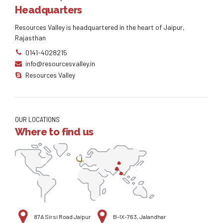
Headquarters
Resources Valley is headquartered in the heart of Jaipur,
Rajasthan
0141-4028215
info@resourcesvalley.in
Resources Valley
OUR LOCATIONS
Where to find us
87A Sirsi Road Jaipur
B-IX-763, Jalandhar