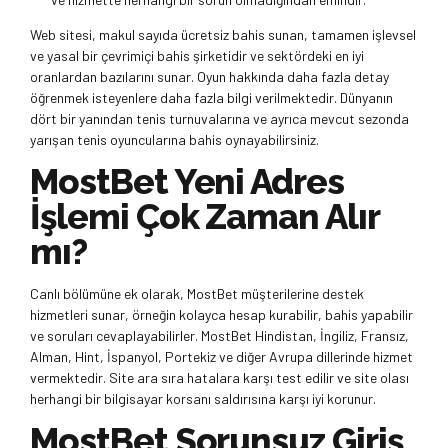
Web sitesi, makul sayıda ücretsiz bahis sunan, tamamen işlevsel
ve yasal bir çevrimiçi bahis şirketidir ve sektördeki en iyi
oranlardan bazılarını sunar. Oyun hakkında daha fazla detay
öğrenmek isteyenlere daha fazla bilgi verilmektedir. Dünyanın
dört bir yanından tenis turnuvalarına ve ayrıca mevcut sezonda
yarışan tenis oyuncularına bahis oynayabilirsiniz.
MostBet Yeni Adres
İşlemi Çok Zaman Alır
mı?
Canlı bölümüne ek olarak, MostBet müşterilerine destek
hizmetleri sunar, örneğin kolayca hesap kurabilir, bahis yapabilir
ve soruları cevaplayabilirler. MostBet Hindistan, İngiliz, Fransız,
Alman, Hint, İspanyol, Portekiz ve diğer Avrupa dillerinde hizmet
vermektedir. Site ara sıra hatalara karşı test edilir ve site olası
herhangi bir bilgisayar korsanı saldırısına karşı iyi korunur.
MostBet Sorunsuz Giriş