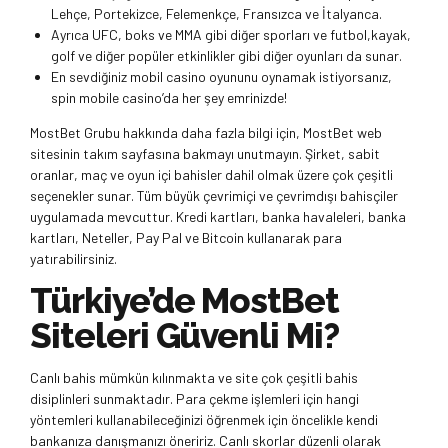
Lehçe, Portekizce, Felemenkçe, Fransızca ve İtalyanca.
Ayrıca UFC, boks ve MMA gibi diğer sporları ve futbol,kayak,
golf ve diğer popüler etkinlikler gibi diğer oyunları da sunar.
En sevdiğiniz mobil casino oyununu oynamak istiyorsanız,
spin mobile casino’da her şey emrinizde!
MostBet Grubu hakkında daha fazla bilgi için, MostBet web
sitesinin takım sayfasına bakmayı unutmayın. Şirket, sabit
oranlar, maç ve oyun içi bahisler dahil olmak üzere çok çeşitli
seçenekler sunar. Tüm büyük çevrimiçi ve çevrimdışı bahisçiler
uygulamada mevcuttur. Kredi kartları, banka havaleleri, banka
kartları, Neteller, Pay Pal ve Bitcoin kullanarak para
yatırabilirsiniz.
Türkiye’de MostBet
Siteleri Güvenli Mi?
Canlı bahis mümkün kılınmakta ve site çok çeşitli bahis
disiplinleri sunmaktadır. Para çekme işlemleri için hangi
yöntemleri kullanabileceğinizi öğrenmek için öncelikle kendi
bankanıza danışmanızı öneririz. Canlı skorlar düzenli olarak