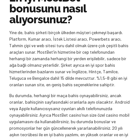
bonusunu nasıl
alıyorsunuz?
Yine de, bahis şirketi birçok ülkeden müşteri çekmeyi başardı.
Platform, Kumar aracı, İstek Listesi aracı, Powerbets aracı,
Tahmin çipi ve web sitesi turu dahil olmak üzere çok çeşitli bahis
araçları sunar. MostBet’in hizmetine bir cep telefonundan
herhangi bir zamanda herhangi bir yerden erişilebilir, sadece bir
ağa bağlı olmanız yeterlidir. Şirket ayrıca en iyi spor bahis
hizmetlerinden bazılarını sunar ve İngilizce, Hintçe, Tamilce,
Teluguca ve Bengalce dahil 15 dilde mevcuttur. %1,5-8 gibi en iyi
oranları sunan site, en geniş bahis seçeneklerine sahiptir.
Bu durumda, herhangi bir maça bahis oynayabilirsiniz, ancak
oranlar, bahisçinin sayfasındaki oranlarla aynı olacaktır. Android
veya Apple kullanıcısıysanız oyunları akıllı telefonunuzda
oynayabilirsiniz. Ayrıca MostBet casino’nun size özel casino mobil
uygulamasını da kullanabilirsiniz, bu durumda bonuslar ve
promosyonlar her gün güncellenerek yararlanabilirsiniz. 20 yılı
aşkın tecrübesi ile en iyi bahis yazılımı, en yüksek oranlar ve en iyi