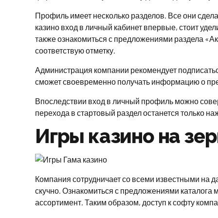
Профиль имеет несколько разделов. Все они сде
казино вход в личный кабинет впервые, стоит уде
также ознакомиться с предложениями раздела «Акц
соответствую отметку.
Администрация компании рекомендует подписаться
сможет своевременно получать информацию о пре
Впоследствии вход в личный профиль можно соверш
перехода в стартовый раздел останется только на
Игры казино на зер
Компания сотрудничает со всеми известными на д
скучно. Ознакомиться с предложениями каталога 
ассортимент. Таким образом, доступ к софту комп