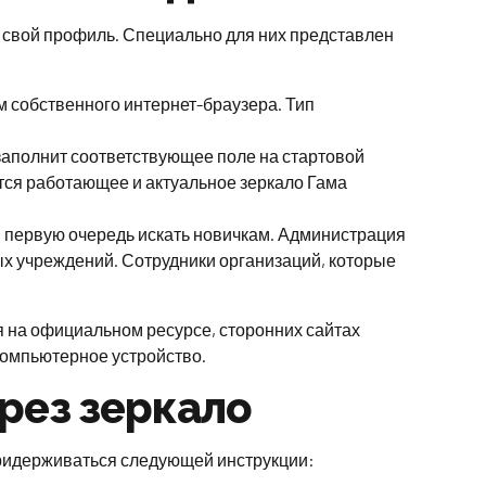
 в свой профиль. Специально для них представлен
м собственного интернет-браузера. Тип
 заполнит соответствующее поле на стартовой
тся работающее и актуальное зеркало Гама
в первую очередь искать новичкам. Администрация
ых учреждений. Сотрудники организаций, которые
 на официальном ресурсе, сторонних сайтах
компьютерное устройство.
рез зеркало
придерживаться следующей инструкции: