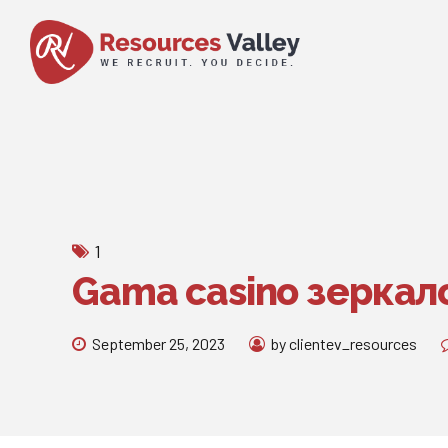
1
Gama casino зеркал
September 25, 2023
by clientev_resources