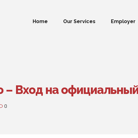
Home
Our Services
Employer
о – Вход на официальный
0