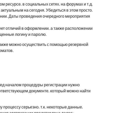
 ресурсе, в социальных сетях, на форумах и т.д.
 актуальным на сегодня. Убедиться в этом просто.
пании. Даты проведения очередного мероприятия
меет отличий в оформлении, а также расположении
щенные логину и паролю.
у также можно осуществить с помощью резервной
оматов.
ред началом процедуры регистрации нужно
ответствующем документе, который можно найти
у процессу серьезно, т.к. некоторые данные,
укция авторизации представлена далее: