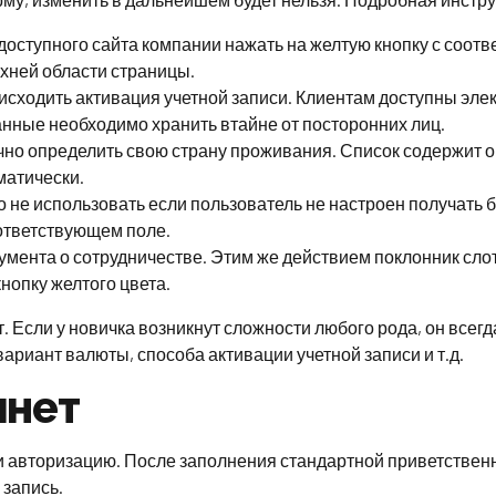
доступного сайта компании нажать на желтую кнопку с соот
рхней области страницы.
оисходить активация учетной записи. Клиентам доступны эл
нные необходимо хранить втайне от посторонних лиц.
но определить свою страну проживания. Список содержит огр
матически.
не использовать если пользователь не настроен получать 
оответствующем поле.
умента о сотрудничестве. Этим же действием поклонник сло
нопку желтого цвета.
. Если у новичка возникнут сложности любого рода, он всег
риант валюты, способа активации учетной записи и т.д.
инет
ти авторизацию. После заполнения стандартной приветствен
 запись.