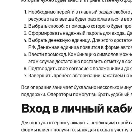
Необходимо перейти в главный раздел любого 
ресурса эта клавиша будет располагаться в ве
Выбрать способ, с помощью которого будет пр
Сформировать надежный пароль для входа. Да
Выбрать денежную единицу. Для этого достаточ
РФ. Денежная единица появится в форме авто
Ввести промокод. Комбинацию символов можно 
этом случае достаточно поставить отметку в с
Подтвердить свое согласие с положениями док
Завершить процесс авторизации нажатием на к
Вся операция занимает буквально несколько минут
поддержки. Операторы помогут выбрать удобный ва
Вход в личный каб
Для доступа к сервису аккаунта необходимо прой
формы клиент получит ссылку для входа в учетную