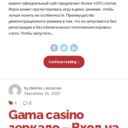
казино официальный сайт предлагает более 4000 слотов.
Игрок может протестировать игру в демо-режиме, чтобы
лучше понять ее особенности. Преимущество
демонстрационного режима в том, что он запускается без
регистрации и без обязательного пополнения игрового
счета. Чтобы запустить...
Continue reading
by clientev_resources
September 25, 2023
0
1
Gama casino
зеркало – Вход на