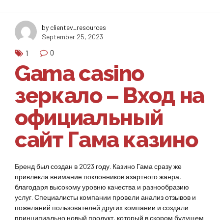
by clientev_resources
September 25, 2023
0
1
Gama casino
зеркало – Вход на
официальный
сайт Гама казино
Бренд был создан в 2023 году. Казино Гама сразу же
привлекла внимание поклонников азартного жанра,
благодаря высокому уровню качества и разнообразию
услуг. Специалисты компании провели анализ отзывов и
пожеланий пользователей других компании и создали
принципиально новый продукт, который в скором будущем