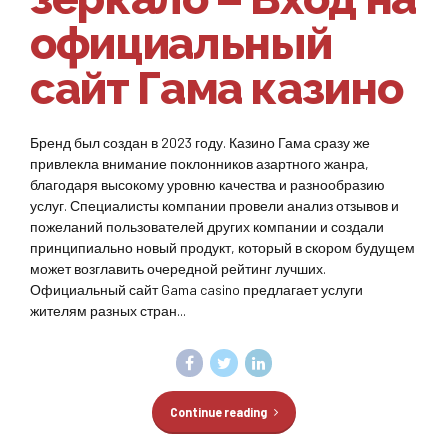
официальный
сайт Гама казино
Бренд был создан в 2023 году. Казино Гама сразу же
привлекла внимание поклонников азартного жанра,
благодаря высокому уровню качества и разнообразию
услуг. Специалисты компании провели анализ отзывов и
пожеланий пользователей других компании и создали
принципиально новый продукт, который в скором будущем
может возглавить очередной рейтинг лучших.
Официальный сайт Gama casino предлагает услуги
жителям разных стран...
Continue reading