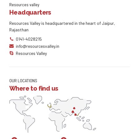
Resources valley
Headquarters
Resources Valley is headquartered in the heart of Jaipur,
Rajasthan
0141-4028215
info@resourcesvalley.in
Resources Valley
OUR LOCATIONS
Where to find us