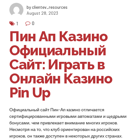
by clientev_resources
August 28, 2023
0
1
Пин Ап Казино
Официальный
Сайт: Играть в
Онлайн Казино
Pin Up
Официальный сайт Пин-Ап казино отличается
сертифицированными игровыми автоматами и щедрыми
бонусами, чем привлекает внимание многих игроков.
Несмотря на то, что клуб ориентирован на российских
игроков, он также доступен в некоторых других странах.