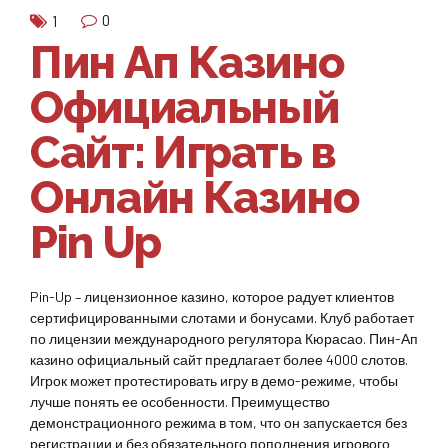
0
1
Пин Ап Казино
Официальный
Сайт: Играть в
Онлайн Казино
Pin Up
Pin-Up – лицензионное казино, которое радует клиентов
сертифицированными слотами и бонусами. Клуб работает
по лицензии международного регулятора Кюрасао. Пин-Ап
казино официальный сайт предлагает более 4000 слотов.
Игрок может протестировать игру в демо-режиме, чтобы
лучше понять ее особенности. Преимущество
демонстрационного режима в том, что он запускается без
регистрации и без обязательного пополнения игрового