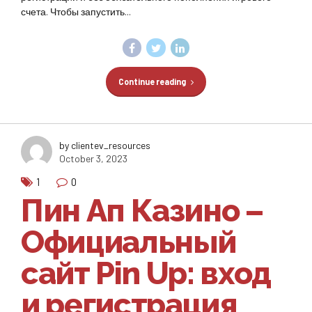
счета. Чтобы запустить...
Continue reading
by clientev_resources
October 3, 2023
0
1
Пин Ап Казино –
Официальный
сайт Pin Up: вход
и регистрация