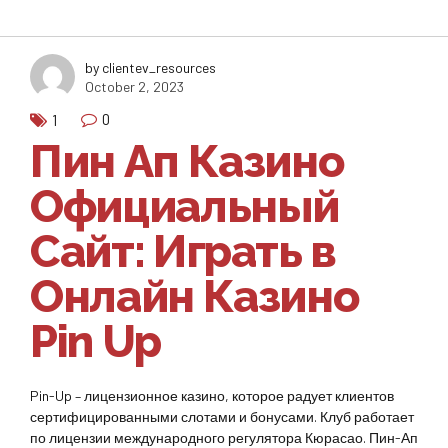
by clientev_resources
October 2, 2023
0
1
Пин Ап Казино
Официальный
Сайт: Играть в
Онлайн Казино
Pin Up
Pin-Up – лицензионное казино, которое радует клиентов
сертифицированными слотами и бонусами. Клуб работает
по лицензии международного регулятора Кюрасао. Пин-Ап