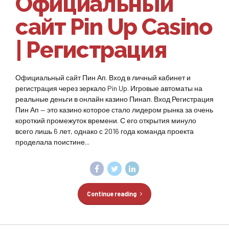
Официальный
сайт Pin Up Casino
| Регистрация
Официальный сайт Пин Ап. Вход в личный кабинет и
регистрация через зеркало Pin Up. Игровые автоматы на
реальные деньги в онлайн казино Пинап. Вход Регистрация
Пин Ап — это казино которое стало лидером рынка за очень
короткий промежуток времени. С его открытия минуло
всего лишь 6 лет, однако с 2016 года команда проекта
проделала поистине...
Continue reading