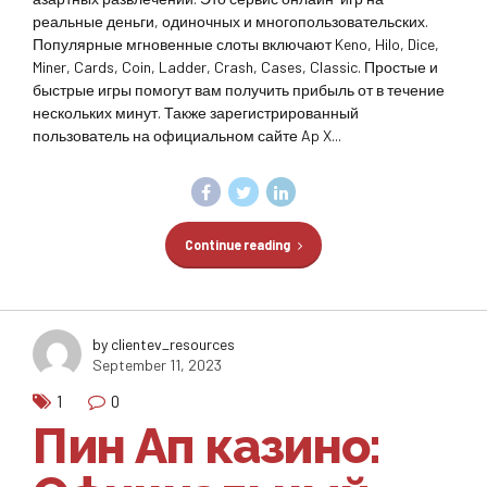
реальные деньги, одиночных и многопользовательских.
Популярные мгновенные слоты включают Keno, Hilo, Dice,
Miner, Cards, Coin, Ladder, Crash, Cases, Classic. Простые и
быстрые игры помогут вам получить прибыль от в течение
нескольких минут. Также зарегистрированный
пользователь на официальном сайте Ap X...
Continue reading
by clientev_resources
September 11, 2023
0
1
Пин Ап казино: