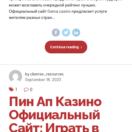
может возглавить очередной рейтинг лучших.
Официальный сайт Gama casino предлагает услуги
жителям разных стран...
Continue reading
by clientev_resources
September 18, 2023
0
1
Пин Ап Казино
Официальный
Сайт: Играть в