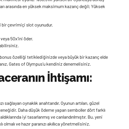
yunları arasında en yüksek maksimum kazanç değil; Yüksek
bir çevrimiçi slot oyunudur.
 veya 50x’ini öder.
ilirsiniz.
r bonus özelliği tetiklediğinizde veya büyük bir kazanç elde
orsanız, Gates of Olympus’u kendiniz denemelisiniz.
aceranın İhtişamı:
 sağlayan oynaklık anahtarıdır. Oyunun artıları, güzel
eneğidir. Daha düşük ödeme yapan semboller dört farklı
dıklarında iyi tasarlanmış ve canlandırılmıştır. Bu, yeni
ı olmalı ve hazır paranızı akıllıca yönetmelisiniz.