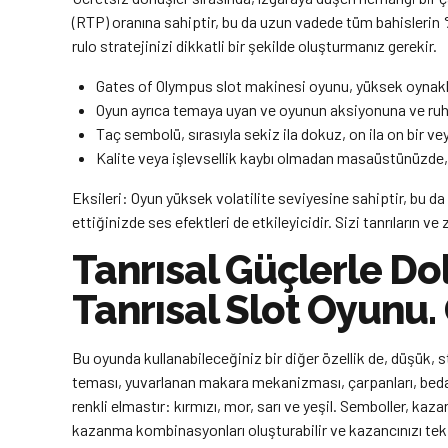
(RTP) oranına sahiptir, bu da uzun vadede tüm bahislerin 
rulo stratejinizi dikkatli bir şekilde oluşturmanız gerekir.
Gates of Olympus slot makinesi oyunu, yüksek oynaklı
Oyun ayrıca temaya uyan ve oyunun aksiyonuna ve ruh 
Taç sembolü, sırasıyla sekiz ila dokuz, on ila on bir ve
Kalite veya işlevsellik kaybı olmadan masaüstünüzde, 
Eksileri: Oyun yüksek volatilite seviyesine sahiptir, bu da
ettiğinizde ses efektleri de etkileyicidir. Sizi tanrıların
Tanrısal Güçlerle Do
Tanrısal Slot Oyunu
Bu oyunda kullanabileceğiniz bir diğer özellik de, düşük, 
teması, yuvarlanan makara mekanizması, çarpanları, beda
renkli elmastır: kırmızı, mor, sarı ve yeşil. Semboller, ka
kazanma kombinasyonları oluşturabilir ve kazancınızı tek bir