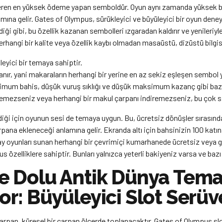
f veren en yüksek ödeme yapan semboldür. Oyun aynı zamanda yüksek bir
ına gelir. Gates of Olympus, sürükleyici ve büyüleyici bir oyun deneyi
diği gibi, bu özellik kazanan sembolleri ızgaradan kaldırır ve yenileri
Herhangi bir kalite veya özellik kaybı olmadan masaüstü, dizüstü bilgis
leyici bir temaya sahiptir.
anır, yani makaraların herhangi bir yerine en az sekiz eşleşen sembol
nimum bahis, düşük vuruş sıklığı ve düşük maksimum kazanç gibi bazı 
yemezseniz veya herhangi bir makul çarpanı indiremezseniz, bu çok sin
diği için oyunun sesi de temaya uygun. Bu, ücretsiz dönüşler sırasın
ana ekleneceği anlamına gelir. Ekranda altı için bahsinizin 100 katı
lay oyunları sunan herhangi bir çevrimiçi kumarhanede ücretsiz veya 
 özelliklere sahiptir. Bunları yalnızca yeterli bakiyeniz varsa ve bazı
e Dolu Antik Dünya Temalı
or: Büyüleyici Slot Serüv
çarpan, küresel bir çarpan ölçerde toplanacaktır. Gates of Olympus s