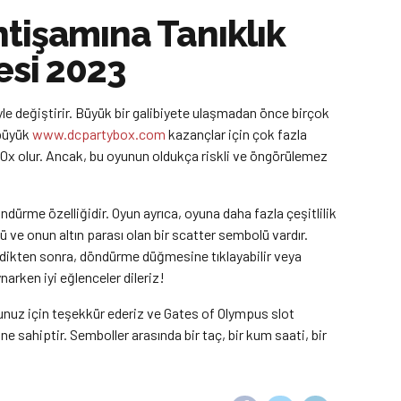
htişamına Tanıklık
esi 2023
yle değiştirir. Büyük bir galibiyete ulaşmadan önce birçok
 büyük
www.dcpartybox.com
kazançlar için çok fazla
10x olur. Ancak, bu oyunun oldukça riskli ve öngörülemez
ndürme özelliğidir. Oyun ayrıca, oyuna daha fazla çeşitlilik
 ve onun altın parası olan bir scatter sembolü vardır.
ledikten sonra, döndürme düğmesine tıklayabilir veya
rken iyi eğlenceler dileriz!
ğunuz için teşekkür ederiz ve Gates of Olympus slot
e sahiptir. Semboller arasında bir taç, bir kum saati, bir