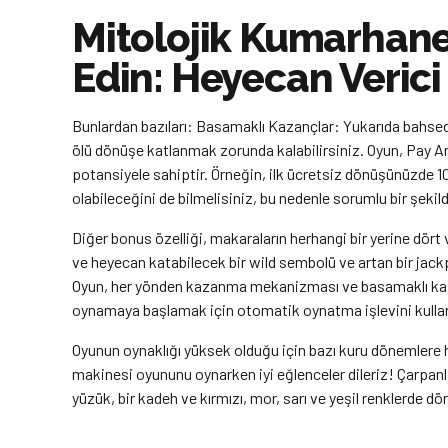
Mitolojik Kumarhane 
Edin: Heyecan Verici
Bunlardan bazıları: Basamaklı Kazançlar: Yukarıda bahsedil
ölü dönüşe katlanmak zorunda kalabilirsiniz. Oyun, Pay 
potansiyele sahiptir. Örneğin, ilk ücretsiz dönüşünüzde 1
olabileceğini de bilmelisiniz, bu nedenle sorumlu bir şekil
Diğer bonus özelliği, makaraların herhangi bir yerine dört 
ve heyecan katabilecek bir wild sembolü ve artan bir jack
Oyun, her yönden kazanma mekanizması ve basamaklı kazanm
oynamaya başlamak için otomatik oynatma işlevini kullana
Oyunun oynaklığı yüksek olduğu için bazı kuru dönemlere ha
makinesi oyununu oynarken iyi eğlenceler dileriz! Çarpanlar
yüzük, bir kadeh ve kırmızı, mor, sarı ve yeşil renklerde dört