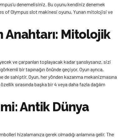
 Olympus’u denemelisiniz. Bu oyunu kendiniz denemek
ates of Olympus slot makinesi oyunu, Yunan mitolojisi ve
 Anahtarı: Mitolojik
yecek ve çarpanları toplayacak kadar şanslıysanız, sizi
 görkemli bir tapınağın önünde geçiyor. Oyun ayrıca,
rine de sahiptir. Oyun, her yönden kazanma mekanizmasına
 özellik sırasında başka bir 4 veya daha fazla dağılım
imi: Antik Dünya
 sembolleri hizalamanıza gerek olmadığı anlamına gelir. The