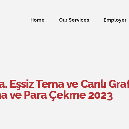
Home
Our Services
Employer
 Eşsiz Tema ve Canlı Grafi
ma ve Para Çekme 2023