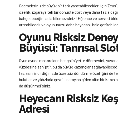
Ödemelerinizde büyük bir fark yaratabilecekleri için Zeus
özellik, ızgaraya tek bir dönüşte dört veya daha fazla dağıl
bahşedeceğini asla bilemezsiniz! Eğlence ve serveti birle
artırabilecek ve oyununuzu daha heyecanlı hale getirebilece
Oyunu Risksiz Deney
Büyüsü: Tanrısal Slo
Oyun ayrıca makaraların her galibiyette dönmesini, yuvar
yüzdesine sahiptir, bu da büyük kazançlar sağlayabileceği
fazlasını indirdiğinizde ücretsiz döndürme özelliğini de te
bulutlar ve yıldızlarla çevrili, sarayına giden altın bir kap
da düşünmelisiniz.
Heyecanı Risksiz Keş
Adresi