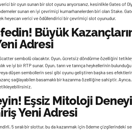
rici bir oyun sunan bir slot oyunu arıyorsanız, kesinlikle Gates of
lı ödemeler sunan en iyi çevrimiçi kumarhanelerden biri olan Stake. G
k heyecan verici ve ödüllendirici bir çevrimiçi slot oyunudur.
fedin! Büyük Kazançların
Yeni Adresi
catter sembolü olacaktır. Oyun, ücretsiz döndürme özelliğini tetikle
ık ve iyi bir RTP sunar. Oyun, tanrı ve tanrıça heykellerinin bulunduğu
veya düşen sembollerin sesi gibi oyunu geliştiren başka ses efektle
kazanç sağlayabilen basamaklı bir kazanma özelliğine sahiptir. Ayrıca,
ikleyebilirsiniz.
in! Eşsiz Mitoloji Deney
riş Yeni Adresi
indirli, 5 sıralı bir slottur, bu da kazanmak için ödeme çizgilerindeki