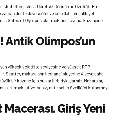
e dikkat etmelisiniz. Ücretsiz Döndürme Özelliği: Bu
ne zaman destekleyeceğini ve size ilahi bir galibiyet
iniz. Gates of Olympus slot makinesi oyunu, kazancınızı
! Antik Olimpos’un
Oyun yüksek volatilite seviyesine ve yüksek RTP
r. Scatter, makaraların herhangi bir yerine 4 veya daha
ük bir kazanç için bunlar birbiriyle çarpılır. Makaralar,
ınızı artırmak istiyorsanız, ante bahis özelliğini kullanmayı
Macerası. Giriş Yeni