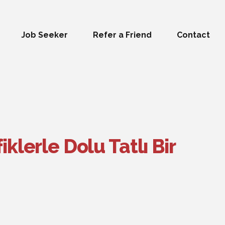
Job Seeker
Refer a Friend
Contact
klerle Dolu Tatlı Bir