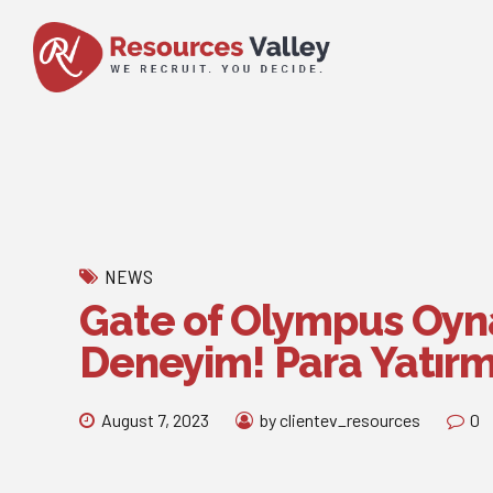
NEWS
Gate of Olympus Oyna.
Deneyim! Para Yatır
August 7, 2023
by clientev_resources
0