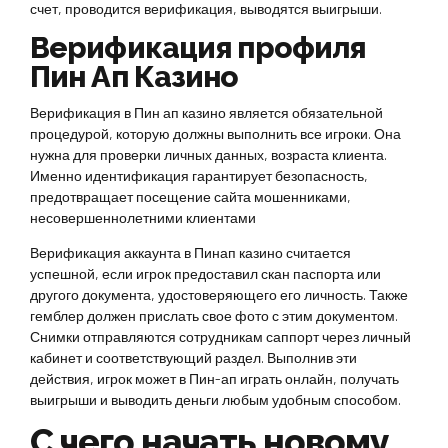
счет, проводится верификация, выводятся выигрыши.
Верификация профиля
Пин Ап Казино
Верификация в Пин ап казино является обязательной
процедурой, которую должны выполнить все игроки. Она
нужна для проверки личных данных, возраста клиента.
Именно идентификация гарантирует безопасность,
предотвращает посещение сайта мошенниками,
несовершеннолетними клиентами
Верификация аккаунта в Пинап казино считается
успешной, если игрок предоставил скан паспорта или
другого документа, удостоверяющего его личность. Также
гемблер должен прислать свое фото с этим документом.
Снимки отправляются сотрудникам саппорт через личный
кабинет и соответствующий раздел. Выполнив эти
действия, игрок может в Пин-ап играть онлайн, получать
выигрыши и выводить деньги любым удобным способом.
С чего начать новому