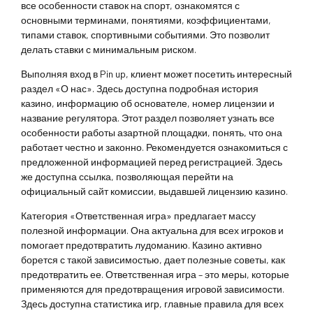
все особенности ставок на спорт, ознакомятся с
основными терминами, понятиями, коэффициентами,
типами ставок, спортивными событиями. Это позволит
делать ставки с минимальным риском.
Выполняя вход в Pin up, клиент может посетить интересный
раздел «О нас». Здесь доступна подробная история
казино, информацию об основателе, номер лицензии и
название регулятора. Этот раздел позволяет узнать все
особенности работы азартной площадки, понять, что она
работает честно и законно. Рекомендуется ознакомиться с
предложенной информацией перед регистрацией. Здесь
же доступна ссылка, позволяющая перейти на
официальный сайт комиссии, выдавшей лицензию казино.
Категория «Ответственная игра» предлагает массу
полезной информации. Она актуальна для всех игроков и
помогает предотвратить лудоманию. Казино активно
борется с такой зависимостью, дает полезные советы, как
предотвратить ее. Ответственная игра – это меры, которые
применяются для предотвращения игровой зависимости.
Здесь доступна статистика игр, главные правила для всех