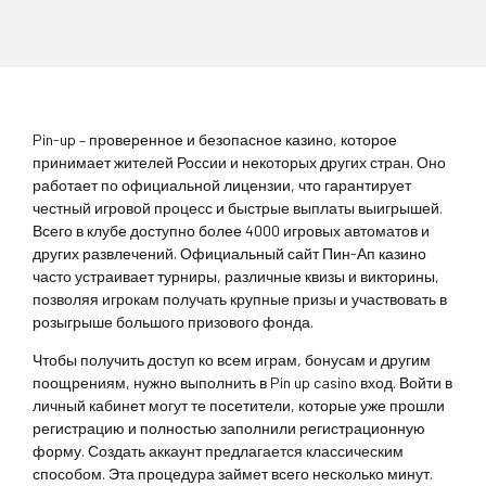
Pin-up – проверенное и безопасное казино, которое
принимает жителей России и некоторых других стран. Оно
работает по официальной лицензии, что гарантирует
честный игровой процесс и быстрые выплаты выигрышей.
Всего в клубе доступно более 4000 игровых автоматов и
других развлечений. Официальный сайт Пин-Ап казино
часто устраивает турниры, различные квизы и викторины,
позволяя игрокам получать крупные призы и участвовать в
розыгрыше большого призового фонда.
Чтобы получить доступ ко всем играм, бонусам и другим
поощрениям, нужно выполнить в Pin up casino вход. Войти в
личный кабинет могут те посетители, которые уже прошли
регистрацию и полностью заполнили регистрационную
форму. Создать аккаунт предлагается классическим
способом. Эта процедура займет всего несколько минут.