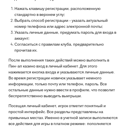
Нажать клавишу регистрации, расположенную
стандартно в верхнем углу;
Выбрать способ регистрации – указать актуальный
номер телефона или адрес электронной почты;
Указать личные данные, придумать пароль для входа в
аккаунт;
Согласиться с правилам клуба, предварительно
прочитав их.
После выполнения таких действий можно выполнить в
Пин-ап казино вход в личный кабинет. Для этого
нажимается кнопка входа и указываются личные данные.
Во время регистрации новичок указывает немного
информации, только почту или телефон, пароль. Все
остальные данные нужно ввести в профиле, что позволит
беспрепятственно выводить выигрыши.
Посещая личный кабинет, игрок отметит понятный и
простой интерфейс. Все разделы представлены на
привычных местах. Именно в учетной записи выполняются
все действия для игры в платном режиме: пополняется