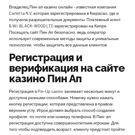
Владелец Пин ап казино онлайн – известная компания
Carletta N.V, которая зарегистрирована в Кюрасао, где и
получила разрешительные документы. Платежный агент
B.W.I. BLACK-WOOD LTD зарегистрирован на Кипре.
Посещать сайт Пин Ап безопасно, ведь оператор
использует современные методы защиты и уникальные
технологии, чтобы защитить все данные клиентов.
Регистрация и
верификация на сайте
казино Пин Ап
Регистрация в Pin-Up casino занимает несколько минут и
доступна разными способами. Новичку нужно нажать
кнопку регистрации, которая представлена в правом
верхнем углу. Игрок должен выбрать способ создания
профиля: по почте или номеру телефона. В Пин-ап
регистрация доступна совершеннолетним игрокам. Для
того чтобы подтвердить возраст, клиенту предстоит пройти