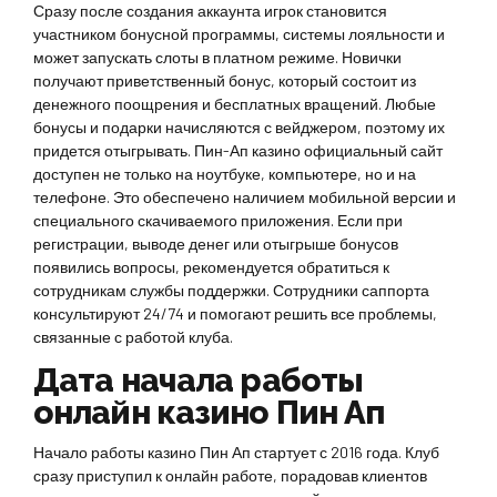
Сразу после создания аккаунта игрок становится
участником бонусной программы, системы лояльности и
может запускать слоты в платном режиме. Новички
получают приветственный бонус, который состоит из
денежного поощрения и бесплатных вращений. Любые
бонусы и подарки начисляются с вейджером, поэтому их
придется отыгрывать. Пин-Ап казино официальный сайт
доступен не только на ноутбуке, компьютере, но и на
телефоне. Это обеспечено наличием мобильной версии и
специального скачиваемого приложения. Если при
регистрации, выводе денег или отыгрыше бонусов
появились вопросы, рекомендуется обратиться к
сотрудникам службы поддержки. Сотрудники саппорта
консультируют 24/74 и помогают решить все проблемы,
связанные с работой клуба.
Дата начала работы
онлайн казино Пин Ап
Начало работы казино Пин Ап стартует с 2016 года. Клуб
сразу приступил к онлайн работе, порадовав клиентов