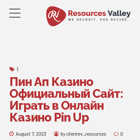
1
Пин Ап Казино
Официальный Сайт:
Играть в Онлайн
Казино Pin Up
August 7, 2023
by clientev_resources
0