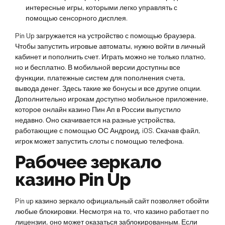
интересные игры, которыми легко управлять с
помощью сенсорного дисплея.
Pin Up загружается на устройство с помощью браузера.
Чтобы запустить игровые автоматы, нужно войти в личный
кабинет и пополнить счет. Играть можно не только платно,
но и бесплатно. В мобильной версии доступны все
функции, платежные систем для пополнения счета,
вывода денег. Здесь такие же бонусы и все другие опции.
Дополнительно игрокам доступно мобильное приложение,
которое онлайн казино Пин Ап в России выпустило
недавно. Оно скачивается на разные устройства,
работающие с помощью ОС Андроид, iOS. Скачав файл,
игрок может запустить слоты с помощью телефона.
Рабочее зеркало
казино Pin Up
Pin up казино зеркало официальный сайт позволяет обойти
любые блокировки. Несмотря на то, что казино работает по
лицензии, оно может оказаться заблокированным. Если