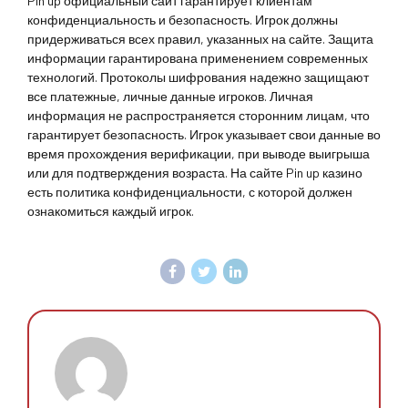
Pin up официальный сайт гарантирует клиентам
конфиденциальность и безопасность. Игрок должны
придерживаться всех правил, указанных на сайте. Защита
информации гарантирована применением современных
технологий. Протоколы шифрования надежно защищают
все платежные, личные данные игроков. Личная
информация не распространяется сторонним лицам, что
гарантирует безопасность. Игрок указывает свои данные во
время прохождения верификации, при выводе выигрыша
или для подтверждения возраста. На сайте Pin up казино
есть политика конфиденциальности, с которой должен
ознакомиться каждый игрок.