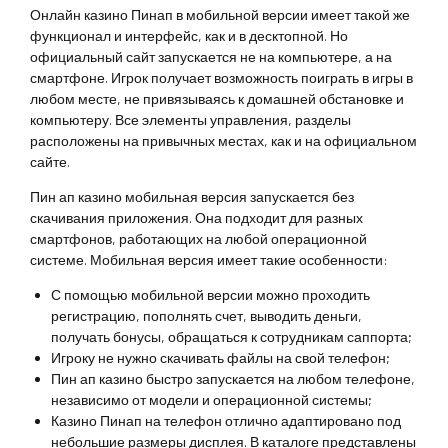
Онлайн казино Пинап в мобильной версии имеет такой же
функционал и интерфейс, как и в десктопной. Но
официальный сайт запускается не на компьютере, а на
смартфоне. Игрок получает возможность поиграть в игры в
любом месте, не привязываясь к домашней обстановке и
компьютеру. Все элементы управления, разделы
расположены на привычных местах, как и на официальном
сайте.
Пин ап казино мобильная версия запускается без
скачивания приложения. Она подходит для разных
смартфонов, работающих на любой операционной
системе. Мобильная версия имеет такие особенности:
С помощью мобильной версии можно проходить
регистрацию, пополнять счет, выводить деньги,
получать бонусы, обращаться к сотрудникам саппорта;
Игроку не нужно скачивать файлы на свой телефон;
Пин ап казино быстро запускается на любом телефоне,
независимо от модели и операционной системы;
Казино Пинап на телефон отлично адаптировано под
небольшие размеры дисплея. В каталоге представлены