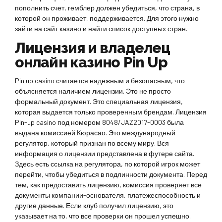
пополнить счет, гемблер должен убедиться, что страна, в
которой он проживает, поддерживается. Для этого нужно
зайти на сайт казино и найти список доступных стран.
Лицензия и владелец
онлайн казино Pin Up
Pin up casino считается надежным и безопасным, что
объясняется наличием лицензии. Это не просто
формальный документ. Это специальная лицензия,
которая выдается только проверенным брендам. Лицензия
Pin-up casino под номером 8048/JAZ2017-0003 была
выдана комиссией Кюрасао. Это международный
регулятор, который признан по всему миру. Вся
информация о лицензии представлена в футере сайта.
Здесь есть ссылка на регулятора, по которой игрок может
перейти, чтобы убедиться в подлинности документа. Перед
тем, как предоставить лицензию, комиссия проверяет все
документы компании-основателя, платежеспособность и
другие данные. Если клуб получил лицензию, это
указывает на то, что все проверки он прошел успешно.