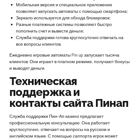
Мобильная версия и специальное приложение
позволяет запускать автоматы с помощью смартфона;
Зеркало используется для обхода блокировок;
Разные платежные системы позволяют быстро
пополнить счет и вывести деньги;
Служба поддержки готова круглосуточно отвечать на
все вопросы клиентов.
Ежедневно игровые автоматы Pin up запускает тысяча
клиентов. Они играют в платном режиме, получают бонусы
и выводят деньги.
Техническая
поддержка и
контакты сайта Пинап
Служба поддержки Пин-Ап казино предлагает
профессиональную консультацию. Она работает
круглосуточно, отвечает на вопросы на русском и
английском языке. С помощью саппорта игрок может