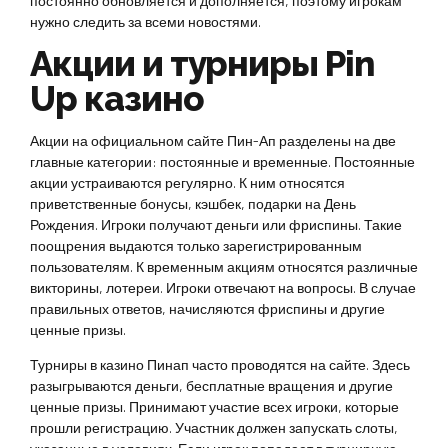
постоянно обновляется и дополняется, поэтому игрокам
нужно следить за всеми новостями.
Акции и турниры Pin
Up казино
Акции на официальном сайте Пин-Ап разделены на две
главные категории: постоянные и временные. Постоянные
акции устраиваются регулярно. К ним относятся
приветственные бонусы, кэшбек, подарки на День
Рождения. Игроки получают деньги или фриспины. Такие
поощрения выдаются только зарегистрированным
пользователям. К временным акциям относятся различные
викторины, лотереи. Игроки отвечают на вопросы. В случае
правильных ответов, начисляются фриспины и другие
ценные призы.
Турниры в казино Пинап часто проводятся на сайте. Здесь
разыгрываются деньги, бесплатные вращения и другие
ценные призы. Принимают участие всех игроки, которые
прошли регистрацию. Участник должен запускать слоты,