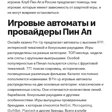
игроков. Клуб Пин Ап в России предлагает помощь тем
игрокам, которые имеют зависимость от азартной игры, и
не могут вовремя остановиться.
Игровые автоматы и
провайдеры Пин Ап
Онлайн казино Pin-Up предлагает автоматы с высоким RTP,
интересной тематикой и бонусными раундами. Игры
распределены на разные категории: ТОП месяца, недели
или слоты с крупными выигрышами. Особой
популярностью в Пинап пользуются слоты с фруктовой
тематикой, 777, поиски сокровищ, исторические,
посвященные различным фильмам. Каталог постоянно
пополняется новинками. В Pin up игровые автоматы
распределены на две основные категории: классические и
современные слоты. Они отличаются количеством линий,
барабанов, бонусными раундами и другими
особенностями. Игры выпущены проверенными
брендами, к которым относятся NetEnt, Microgaming,
iSoftBet, Playtech и другие бренды. Всего в клубе