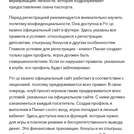
верификацию личности, которая подразумевает
предоставление скана паспорта.
Перед регистрацией рекомендуется внимательно изучить
политику конфиденциальности. Она доступна в Pin up
казино официальный сайт в футере. Здесь указаны все
правила и условия, относящиеся к регистрации,
депозитам, отыгрышу бонусов и другим особенностям.
Главное условие для регистрации – клиент Пинап создает
только один профиль, игрок должен быть
совершеннолетним. Если он нарушает правила, указанные
в клубе, его профиль будет заблокирован.
Pin up казино официальный сайт работает в соответствии с
лицензией, поэтому придерживается всех правил. В свою
очередь, клуб просит игроков также придерживаться всех
условий, указанных на официальном сайте. С ними должен
ознакомиться каждый посетитель. Создав профиль и
выполнив в Пинап casino вход, игрок попадает в личный
кабинет. Здесь доступна масса функций, которые нужно
для игры в платном режиме и беспрепятственного вывода
денег. Это финансовые транзакции, бонусы и их отыгрыш,