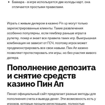
Баккара – в игре используется две колоды карт, она
отличается простыми правилами.
Играть с живым дилером в казино Pin up могут только
зарегистрированные клиенты. Такие развлечения
особенно популярны, если гемблер раньше играл в
рулетку, покер и знает все правила таких игр. Выигрышная
комбинация не зависит от ГСЧ, поэтому игрок может
продемонстрировать все свои навыки. Пин Ап казино
позволяет протестировать эти игры, но без участия живого
дилера.
Пополнение депозита
и снятие средств
казино Пин Ап
Пинап официальный сайт предлагает разные методы для
пополнения счета и вывода денег. Эти возможность есть у
игроков, которые прошли регистрацию, полностью