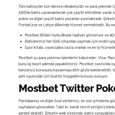
Tüm bahisçiler son derece rekabetçidir ve para çekmek için
ABD’de bahis oynanabilecek çok çeşitli etkinlikler vardır
poker ve diğer çeşitli bahis pazarları sunmaktadır. Şirke
Portekizce ve Lehçe dillerinde hizmet vermektedir. Bu nede
Mostbet 90’dan fazla ülkede faaliyet gösteriyor ve dün
Bahislerinizi her türlü cihazdan yapmak için mobil uygul
Spor kitabı, oyunculara cazip oranlar ve en iyi hizmetl
Mostbet şu para yatırma işlemlerini kabul eder: Visa, Mast
bunu üç basit adımda yapabilirsiniz. Mostbet casino’da 
benzersiz bonusunu kazanmayı dört gözle beklemelidir. Ulusa
yeni oyuncular için özel bir hoşgeldin bonusu sunuyor.
Mostbet Twitter Poke
Parolalarınız ve diğer özel verileriniz, en son şifreleme 
sayfalarını görecekler. Tabii ki, kendi tercih ettiğiniz 
gerekli değildir. Şirketin web sitesinde, bahis oynayabile