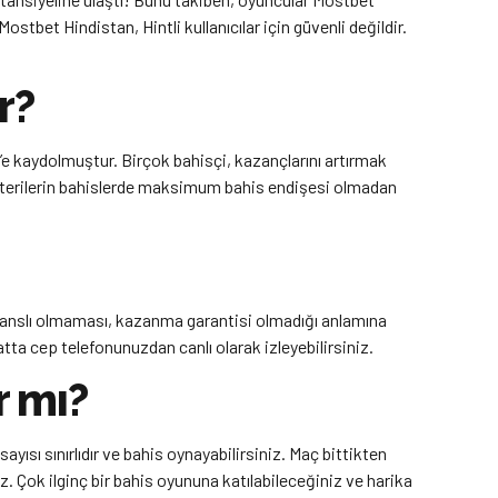
stbet Hindistan, Hintli kullanıcılar için güvenli değildir.
r?
’e kaydolmuştur. Birçok bahisçi, kazançlarını artırmak
 müşterilerin bahislerde maksimum bahis endişesi olmadan
isanslı olmaması, kazanma garantisi olmadığı anlamına
tta cep telefonunuzdan canlı olarak izleyebilirsiniz.
r mı?
yısı sınırlıdır ve bahis oynayabilirsiniz. Maç bittikten
z. Çok ilginç bir bahis oyununa katılabileceğiniz ve harika