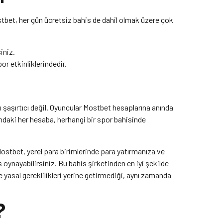
stbet, her gün ücretsiz bahis de dahil olmak üzere çok
iniz.
or etkinliklerindedir.
şaşırtıcı değil. Oyuncular Mostbet hesaplarına anında
ındaki her hesaba, herhangi bir spor bahisinde
 Mostbet, yerel para birimlerinde para yatırmanıza ve
oynayabilirsiniz. Bu bahis şirketinden en iyi şekilde
ce yasal gereklilikleri yerine getirmediği, aynı zamanda
?