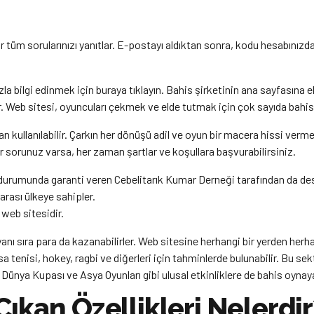
 tüm sorularınızı yanıtlar. E-postayı aldıktan sonra, kodu hesabınızd
bilgi edinmek için buraya tıklayın. Bahis şirketinin ana sayfasına ek 
rler. Web sitesi, oyuncuları çekmek ve elde tutmak için çok sayıda bah
 kullanılabilir. Çarkın her dönüşü adil ve oyun bir macera hissi verm
bir sorunuz varsa, her zaman şartlar ve koşullara başvurabilirsiniz.
 durumunda garanti veren Cebelitarık Kumar Derneği tarafından da d
arası ülkeye sahipler.
web sitesidir.
 yanı sıra para da kazanabilirler. Web sitesine herhangi bir yerden herh
a tenisi, hokey, ragbi ve diğerleri için tahminlerde bulunabilir. Bu se
 Dünya Kupası ve Asya Oyunları gibi ulusal etkinliklere de bahis oynaya
ıkan Özellikleri Nelerdir