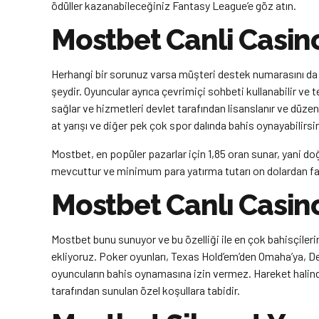
ödüller kazanabileceğiniz Fantasy League’e göz atın.
Mostbet Canli Casino
Herhangi bir sorunuz varsa müşteri destek numarasını da b
şeydir. Oyuncular ayrıca çevrimiçi sohbeti kullanabilir ve 
sağlar ve hizmetleri devlet tarafından lisanslanır ve düz
at yarışı ve diğer pek çok spor dalında bahis oynayabilirsi
Mostbet, en popüler pazarlar için 1,85 oran sunar, yani d
mevcuttur ve minimum para yatırma tutarı on dolardan fazla
Mostbet Canlı Casin
Mostbet bunu sunuyor ve bu özelliği ile en çok bahisçileri
ekliyoruz. Poker oyunları, Texas Hold’em’den Omaha’ya, D
oyuncuların bahis oynamasına izin vermez. Hareket hali
tarafından sunulan özel koşullara tabidir.