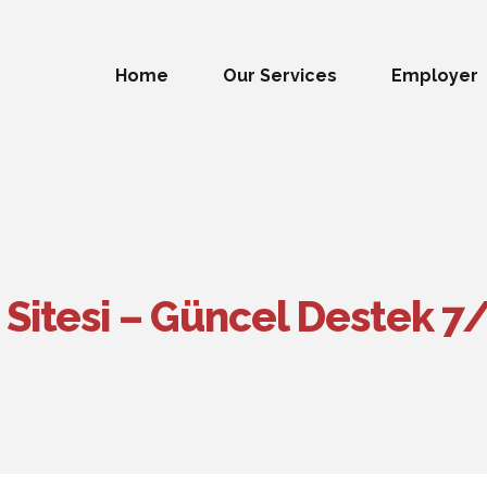
Home
Our Services
Employer
 Sitesi – Güncel Destek 7