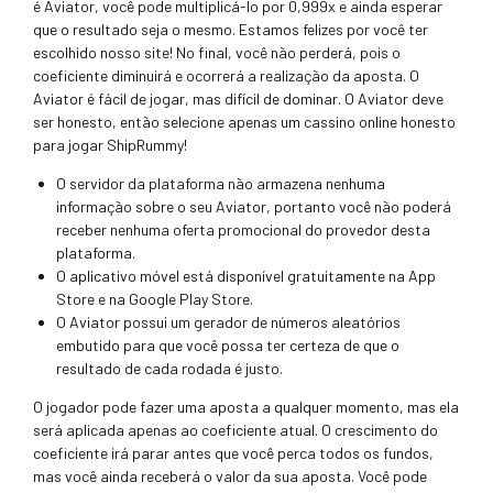
é Aviator, você pode multiplicá-lo por 0,999x e ainda esperar
que o resultado seja o mesmo. Estamos felizes por você ter
escolhido nosso site! No final, você não perderá, pois o
coeficiente diminuirá e ocorrerá a realização da aposta. O
Aviator é fácil de jogar, mas difícil de dominar. O Aviator deve
ser honesto, então selecione apenas um cassino online honesto
para jogar ShipRummy!
O servidor da plataforma não armazena nenhuma
informação sobre o seu Aviator, portanto você não poderá
receber nenhuma oferta promocional do provedor desta
plataforma.
O aplicativo móvel está disponível gratuitamente na App
Store e na Google Play Store.
O Aviator possui um gerador de números aleatórios
embutido para que você possa ter certeza de que o
resultado de cada rodada é justo.
O jogador pode fazer uma aposta a qualquer momento, mas ela
será aplicada apenas ao coeficiente atual. O crescimento do
coeficiente irá parar antes que você perca todos os fundos,
mas você ainda receberá o valor da sua aposta. Você pode