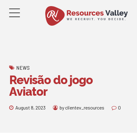
NEWS
Revisão do jogo
Aviator
August 8, 2023
by clientev_resources
0