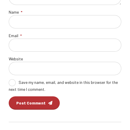
Name
*
Email
*
Website
Save my name, email, and website in this browser for the
next time I comment.
Post Comment