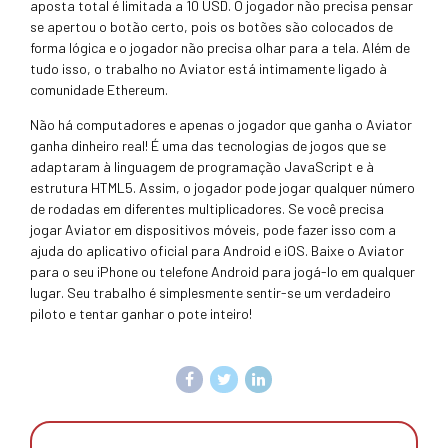
aposta total é limitada a 10 USD. O jogador não precisa pensar
se apertou o botão certo, pois os botões são colocados de
forma lógica e o jogador não precisa olhar para a tela. Além de
tudo isso, o trabalho no Aviator está intimamente ligado à
comunidade Ethereum.
Não há computadores e apenas o jogador que ganha o Aviator
ganha dinheiro real! É uma das tecnologias de jogos que se
adaptaram à linguagem de programação JavaScript e à
estrutura HTML5. Assim, o jogador pode jogar qualquer número
de rodadas em diferentes multiplicadores. Se você precisa
jogar Aviator em dispositivos móveis, pode fazer isso com a
ajuda do aplicativo oficial para Android e iOS. Baixe o Aviator
para o seu iPhone ou telefone Android para jogá-lo em qualquer
lugar. Seu trabalho é simplesmente sentir-se um verdadeiro
piloto e tentar ganhar o pote inteiro!