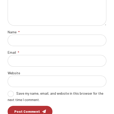
Name
*
Email
*
Website
Save my name, email, and website in this browser for the
next time I comment.
Post Comment