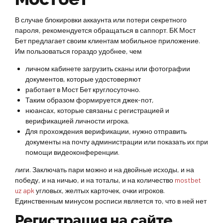
В случае блокировки аккаунта или потери секретного
пароля, рекомендуется обращаться в саппорт. БК Мост
Бет предлагает своим клиентам мобильное приложение.
Им пользоваться гораздо удобнее, чем
личном кабинете загрузить сканы или фотографии
документов, которые удостоверяют
работает в Мост Бет круглосуточно.
Таким образом формируется джек-пот,
нюансах, которые связаны с регистрацией и
верификацией личности игрока.
Для прохождения верификации, нужно отправить
документы на почту администрации или показать их при
помощи видеоконференции.
лиги. Заключать пари можно и на двойные исходы, и на
победу, и на ничью, и на тоталы, и на количество
mostbet
uz apk
угловых, желтых карточек, очки игроков.
Единственным минусом росписи является то, что в ней нет
Регистрация на сайте