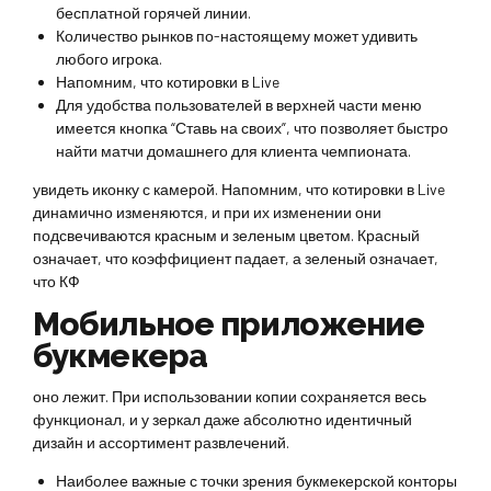
бесплатной горячей линии.
Количество рынков по-настоящему может удивить
любого игрока.
Напомним, что котировки в Live
Для удобства пользователей в верхней части меню
имеется кнопка “Ставь на своих”, что позволяет быстро
найти матчи домашнего для клиента чемпионата.
увидеть иконку с камерой. Напомним, что котировки в Live
динамично изменяются, и при их изменении они
подсвечиваются красным и зеленым цветом. Красный
означает, что коэффициент падает, а зеленый означает,
что КФ
Мобильное приложение
букмекера
оно лежит. При использовании копии сохраняется весь
функционал, и у зеркал даже абсолютно идентичный
дизайн и ассортимент развлечений.
Наиболее важные с точки зрения букмекерской конторы