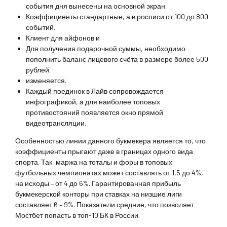
события дня вынесены на основной экран.
Коэффициенты стандартные, а в росписи от 100 до 800
событий.
Клиент для айфонов и
Для получения подарочной суммы, необходимо
пополнить баланс лицевого счёта в размере более 500
рублей.
изменяется.
Каждый поединок в Лайв сопровождается
инфографикой, а для наиболее топовых
противостояний появляется окно прямой
видеотрансляции.
Особенностью линии данного букмекера является то, что
коэффициенты прыгают даже в границах одного вида
спорта. Так, маржа на тоталы и форы в топовых
футбольных чемпионатах может составлять от 1,5 до 4%,
на исходы – от 4 до 6%. Гарантированная прибыль
букмекерской конторы при ставках на низшие лиги
составляет 6 – 9%. Показатели средние, что позволяет
Мостбет попасть в топ-10 БК в России.