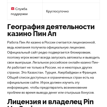
Служба
Круглосуточно
поддержки
География деятельности
казино Пин Ап
Работа Пин Ап казино в России считается лицензионной,
ведь компания получила официальную лицензию.
Официальный сайт редко подвергается блокировкам,
поэтому игрок может всегда запускать автоматы и выводить
свои выигрыши. Легальное российское онлайн казино Пин-
Ап работает не только в России, но и некоторых других
странах. Это Казахстан, Турция, Азербайджан и Франция.
Общий список доступных и ограниченных стран есть на
официальном сайте. Игрок должен изучить эту
информацию, чтобы предотвратить возникновение
проблем во время вывода денег или отыгрыша бонусов.
Лицензия и владелец Pin