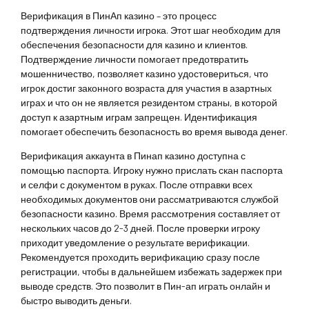
Верификация в ПинАп казино – это процесс
подтверждения личности игрока. Этот шаг необходим для
обеспечения безопасности для казино и клиентов.
Подтверждение личности помогает предотвратить
мошенничество, позволяет казино удостовериться, что
игрок достиг законного возраста для участия в азартных
играх и что он не является резидентом страны, в которой
доступ к азартным играм запрещен. Идентификация
помогает обеспечить безопасность во время вывода денег.
Верификация аккаунта в Пинап казино доступна с
помощью паспорта. Игроку нужно прислать скан паспорта
и селфи с документом в руках. После отправки всех
необходимых документов они рассматриваются службой
безопасности казино. Время рассмотрения составляет от
нескольких часов до 2-3 дней. После проверки игроку
приходит уведомление о результате верификации.
Рекомендуется проходить верификацию сразу после
регистрации, чтобы в дальнейшем избежать задержек при
выводе средств. Это позволит в Пин-ап играть онлайн и
быстро выводить деньги.