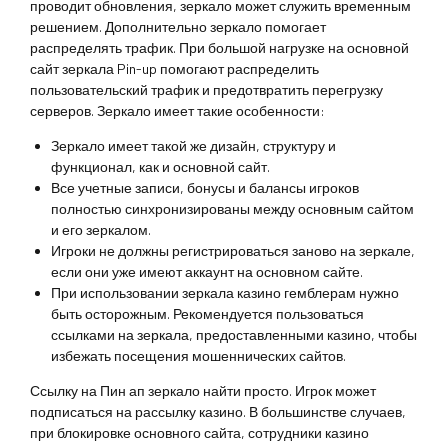
проводит обновления, зеркало может служить временным
решением. Дополнительно зеркало помогает
распределять трафик. При большой нагрузке на основной
сайт зеркала Pin-up помогают распределить
пользовательский трафик и предотвратить перегрузку
серверов. Зеркало имеет такие особенности:
Зеркало имеет такой же дизайн, структуру и
функционал, как и основной сайт.
Все учетные записи, бонусы и балансы игроков
полностью синхронизированы между основным сайтом
и его зеркалом.
Игроки не должны регистрироваться заново на зеркале,
если они уже имеют аккаунт на основном сайте.
При использовании зеркала казино гемблерам нужно
быть осторожным. Рекомендуется пользоваться
ссылками на зеркала, предоставленными казино, чтобы
избежать посещения мошеннических сайтов.
Ссылку на Пин ап зеркало найти просто. Игрок может
подписаться на рассылку казино. В большинстве случаев,
при блокировке основного сайта, сотрудники казино