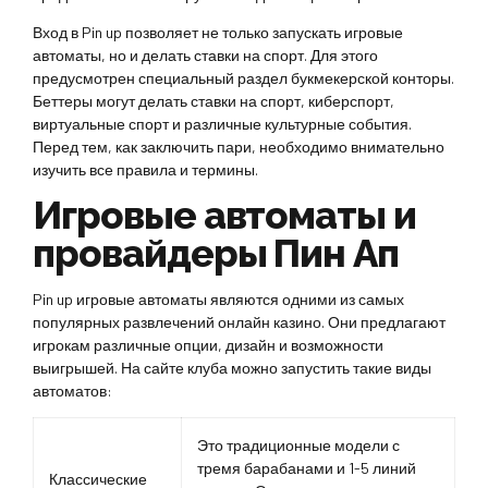
Вход в Pin up позволяет не только запускать игровые
автоматы, но и делать ставки на спорт. Для этого
предусмотрен специальный раздел букмекерской конторы.
Беттеры могут делать ставки на спорт, киберспорт,
виртуальные спорт и различные культурные события.
Перед тем, как заключить пари, необходимо внимательно
изучить все правила и термины.
Игровые автоматы и
провайдеры Пин Ап
Pin up игровые автоматы являются одними из самых
популярных развлечений онлайн казино. Они предлагают
игрокам различные опции, дизайн и возможности
выигрышей. На сайте клуба можно запустить такие виды
автоматов:
Это традиционные модели с
тремя барабанами и 1-5 линий
Классические