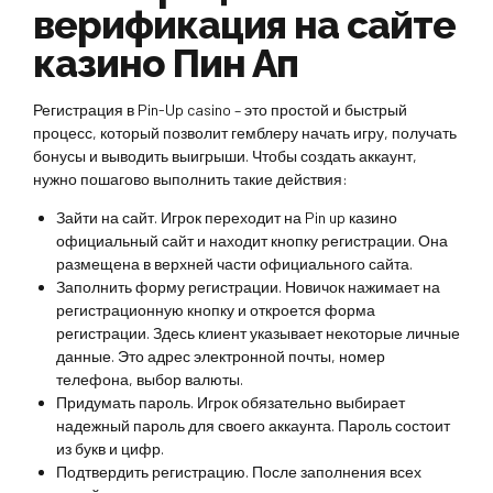
верификация на сайте
казино Пин Ап
Регистрация в Pin-Up casino – это простой и быстрый
процесс, который позволит гемблеру начать игру, получать
бонусы и выводить выигрыши. Чтобы создать аккаунт,
нужно пошагово выполнить такие действия:
Зайти на сайт. Игрок переходит на Pin up казино
официальный сайт и находит кнопку регистрации. Она
размещена в верхней части официального сайта.
Заполнить форму регистрации. Новичок нажимает на
регистрационную кнопку и откроется форма
регистрации. Здесь клиент указывает некоторые личные
данные. Это адрес электронной почты, номер
телефона, выбор валюты.
Придумать пароль. Игрок обязательно выбирает
надежный пароль для своего аккаунта. Пароль состоит
из букв и цифр.
Подтвердить регистрацию. После заполнения всех