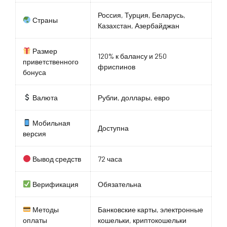
Россия, Турция, Беларусь,
Страны
Казахстан, Азербайджан
Размер
120% к балансу и 250
приветственного
фриспинов
бонуса
Валюта
Рубли, доллары, евро
Мобильная
Доступна
версия
Вывод средств
72 часа
Верификация
Обязательна
Методы
Банковские карты, электронные
оплаты
кошельки, криптокошельки