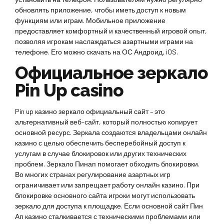
обновлять приложение, чтобы иметь доступ к новым
функциям или играм. Мобильное приложение
предоставляет комфортный и качественный игровой опыт,
позволяя игрокам наслаждаться азартными играми на
телефоне. Его можно скачать на ОС Андроид, iOS.
Официальное зеркало
Pin Up casino
Pin up казино зеркало официальный сайт – это
альтернативный веб-сайт, который полностью копирует
основной ресурс. Зеркала создаются владельцами онлайн
казино с целью обеспечить бесперебойный доступ к
услугам в случае блокировок или других технических
проблем. Зеркало Пинап помогает обходить блокировки.
Во многих странах регулирование азартных игр
ограничивает или запрещает работу онлайн казино. При
блокировке основного сайта игроки могут использовать
зеркало для доступа к площадке. Если основной сайт Пин
Ап казино сталкивается с техническими проблемами или