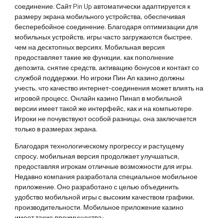
соединение. Сайт Pin Up автоматически адаптируется к
размеру экрана мобильного устройства, обеспечивая
бесперебойное соединение. Благодаря оптимизации для
мобильных устройств, игры часто загружаются быстрее,
чем на десктопных версиях. Мобильная версия
предоставляет такие же функции, как пополнение
депозита, снятие средств, активацию бонусов и контакт со
службой поддержки. Но игроки Пин Ап казино должны
учесть, что качество интернет-соединения может влиять на
игровой процесс. Онлайн казино Пинап в мобильной
версии имеет такой же интерфейс, как и на компьютере.
Игроки не почувствуют особой разницы, она заключается
только в размерах экрана.
Благодаря технологическому прогрессу и растущему
спросу, мобильная версия продолжает улучшаться,
предоставляя игрокам отличные возможности для игры.
Недавно компания разработала специальное мобильное
приложение. Оно разработано с целью объединить
удобство мобильной игры с высоким качеством графики,
производительности. Мобильное приложение казино
имеет такие преимущества: