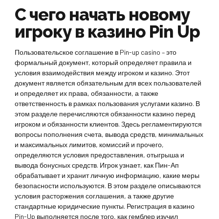
С чего начать новому
игроку в казино Pin Up
Пользовательское соглашение в Pin-up casino – это
формальный документ, который определяет правила и
условия взаимодействия между игроком и казино. Этот
документ является обязательным для всех пользователей
и определяет их права, обязанности, а также
ответственность в рамках пользования услугами казино. В
этом разделе перечисляются обязанности казино перед
игроком и обязанности клиентов. Здесь регламентируются
вопросы пополнения счета, вывода средств, минимальных
и максимальных лимитов, комиссий и прочего,
определяются условия предоставления, отыгрыша и
вывода бонусных средств. Игрок узнает, как Пин-Ап
обрабатывает и хранит личную информацию, какие меры
безопасности используются. В этом разделе описываются
условия расторжения соглашения, а также другие
стандартные юридические пункты. Регистрация в казино
Pin-Up выполняется после того, как гемблер изучил