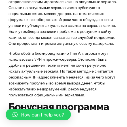
отправляют своим игрокам ссылки на актуальные зеркала.
Ссылки на актуальные зеркала часто публикуют в
социальных сетях, мессенджерах, на тематических
форумах и в сообществах. Игроки часто обсуждают свои
успехи и публикуют актуальные ссылки на зеркала казино.
Если у гемблера возникли проблемы с доступом к сайту
казино, он всегда может связаться со службой поддержки.
Они предоставят игрокам актуальную ссылку на зеркало.
Чтобы обойти блокировку казино Пин Ап, игроки могут
использовать VPN и прокси-серверы. Это может быть
удобным решением, если клиент не хочет регулярно
искать актуальные зеркала. Но такой метод не считается
безопасным. IP-адрес клиента меняется, из-за чего могут
возникнуть проблемы во время вывода денег. Чтобы
избежать таких недоразумений, рекомендуется
пользоваться официальными зеркалами.
Бонусная программа
Пин Ап
How can I help you?