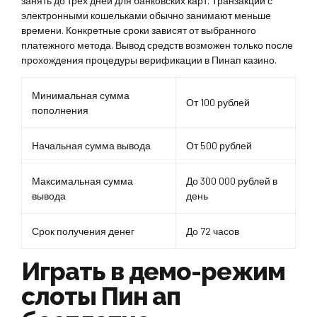
занять до трех дней для банковских карт. Транзакции с
электронными кошельками обычно занимают меньше
времени. Конкретные сроки зависят от выбранного
платежного метода. Вывод средств возможен только после
прохождения процедуры верификации в Пинап казино.
Минимальная сумма
От 100 рублей
пополнения
Начальная сумма вывода
От 500 рублей
Максимальная сумма
До 300 000 рублей в
вывода
день
Срок получения денег
До 72 часов
Играть в демо-режим
слоты Пин ап