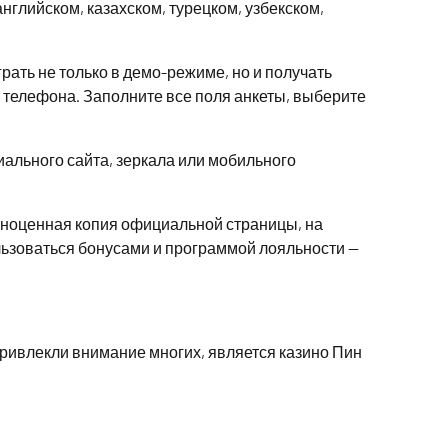
английском, казахском, турецком, узбекском,
грать не только в демо-режиме, но и получать
 телефона. Заполните все поля анкеты, выберите
ального сайта, зеркала или мобильного
олноценная копия официальной страницы, на
ользоваться бонусами и программой лояльности —
 привлекли внимание многих, является казино Пин