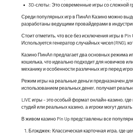
3D-слоты: Это современные игры со сложной г
Среди популярных игр в ПинАп Казино можно выделит
разработаны ведущими провайдерами в индустрии, вк
Стоит отметить, что все без исключения игры в Pi
Используется генератор случайных чисел (RNG), ко
Казино ПинАп предлагает два основных режима игр
кошелька, что идеально подходит для новичков или
механику и особенности различных игр перед игро
Режим игры на реальные деньги предназначен для т
использованием реальных денег, получает реальн
LIVE игры – это особый формат онлайн-казино, г
студий или реальных казино, а игроки могут делат
В живом казино Pin Up представлены все популяр
Блэкджек: Классическая карточная игра, где цел