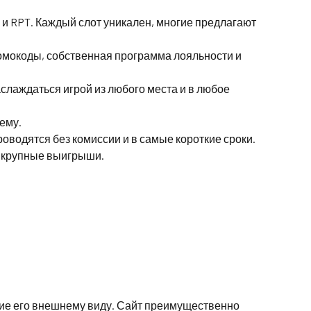
 и RPT. Каждый слот уникален, многие предлагают
ромокоды, собственная программа лояльности и
слаждаться игрой из любого места и в любое
ему.
оводятся без комиссии и в самые короткие сроки.
е крупные выигрыши.
ание его внешнему виду. Сайт преимущественно