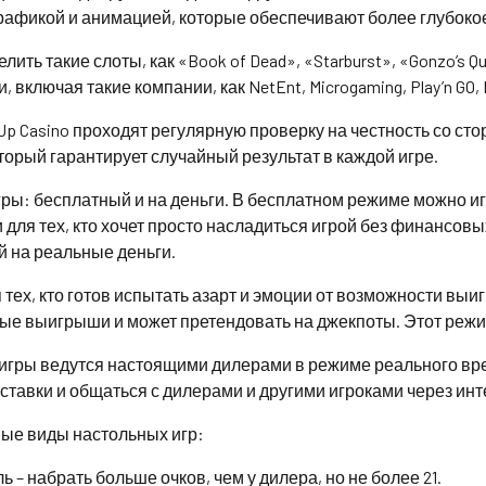
рафикой и анимацией, которые обеспечивают более глубокое
ь такие слоты, как «Book of Dead», «Starburst», «Gonzo’s Qu
лючая такие компании, как NetEnt, Microgaming, Play’n GO, Pr
n Up Casino проходят регулярную проверку на честность со с
торый гарантирует случайный результат в каждой игре.
ы: бесплатный и на деньги. В бесплатном режиме можно игр
 для тех, кто хочет просто насладиться игрой без финансовы
й на реальные деньги.
ех, кто готов испытать азарт и эмоции от возможности выиг
ые выигрыши и может претендовать на джекпоты. Этот режи
де игры ведутся настоящими дилерами в режиме реального в
ь ставки и общаться с дилерами и другими игроками через ин
ные виды настольных игр:
ь – набрать больше очков, чем у дилера, но не более 21.