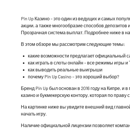
Pin Up Казино – это один из ведущих и самых по
акции, а также многообразие способов депозитов 
Прозрачная система выплат. Подробнее ниже в н
В этом обзоре мы рассмотрим следующие темы:
какие возможности предлагает официальный с
как играть в слоты онлайн – все режимы игры 
как выводить реальные выигрыши
почему Pin Up Casino – это хороший выбор?
Бренд Pin Up был основан в 2016 году на Кипре, и
казино и букмекерскую контору, которая по праву 
На картинке ниже вы увидите внешний вид главной
начать игру.
Наличие официальной лицензии позволяет компани