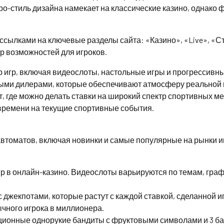
тро-стиль дизайна намекает на классические казино, однако
ылками на ключевые разделы сайта: «Казино», «Live», «Ставки
р возможностей для игроков.
 игр, включая видеослоты, настольные игры и прогрессивны
выми дилерами, которые обеспечивают атмосферу реальной 
т, где можно делать ставки на широкий спектр спортивных м
 времени на текущие спортивные события.
автоматов, включая новинки и самые популярные на рынки иг
р в онлайн-казино. Видеослоты варьируются по темам, граф
 джекпотами, которые растут с каждой ставкой, сделанной 
чного игрока в миллионера.
иционные однорукие бандиты с фруктовыми символами и 3 б