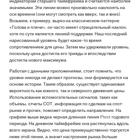
индикаторам старшего таймфрейма и считаются наиболее
значимыми. Эти линии можно произвольно наклонять на
оси времени (они могут смотреть как вверх, так и вниз).
Возьмем, к примеру, вырез на классическом паттерне
«Голова и плечи», он часто имеет отрицательный наклон,
хотя по сути является линией поддержки. Наш последний
нарисованный уровень будет какое-то время
сопротивлением для цены. Затем мы удерживали уровень,
поскольку цена достигла его трижды и впоследствии
достигла нового максимума.
Работая с данными приложениями, стоит помнить, что
уровни никогда не делают прогнозы, они формируются на
основе истории. Таким образом, существует одинаковая
вероятность как южного, так и северного движения цены.
Использование вспомогательных сигналов, таких как
объемы, отчеты СОТ, информация по сделкам на спот-
рынке и прочих, поможет определить направление. На
графике выше видна черная длинная линия Pivot годового
периода. На дневном таймфрейме она растянулась вдоль
всего экрана. Видно, что цена преимущественно торгуется
ниже этой линии, а значит настроение рынка больше