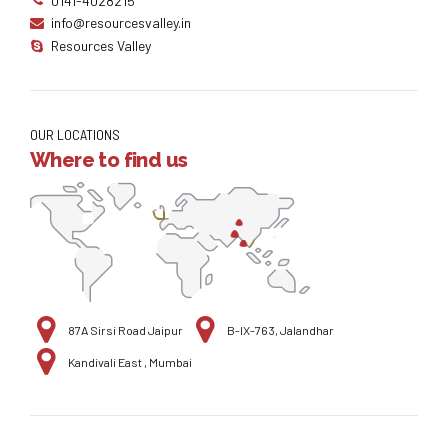
0141-4028215
info@resourcesvalley.in
Resources Valley
OUR LOCATIONS
Where to find us
87A Sirsi Road Jaipur
B-IX-763, Jalandhar
Kandivali East , Mumbai