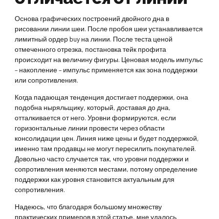
Основа графических построений двойного дна в
рисовании линии шеи. После пробоя шеи устанавливается
лимитный ордер buy на линии. После теста ценой
отмеченного отрезка, постановка тейк профита
происходит на величину фигуры. Ценовая модель импульс
– накопление – импульс применяется как зона поддержки
или сопротивления.
Когда падающая тенденция достигает поддержки, она
подобна ныряльщику, который, доставая до дна,
отталкивается от него. Уровни формируются, если
горизонтальные линии провести через области
консолидации цен. Линия ниже цены и будет поддержкой,
именно там продавцы не могут пересилить покупателей.
Довольно часто случается так, что уровни поддержки и
сопротивления меняются местами, потому определение
поддержки как уровня становится актуальным для
сопротивления.
Надеюсь, что благодаря большому множеству
практических примеров в этой статье, мне удалось